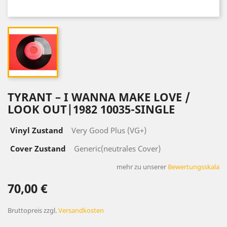
TYRANT ‎– I WANNA MAKE LOVE /
LOOK OUT|1982 10035-SINGLE
Vinyl Zustand
Very Good Plus (VG+)
Cover Zustand
Generic(neutrales Cover)
mehr zu unserer
Bewertungsskala
70,00 €
Bruttopreis
zzgl.
Versandkosten