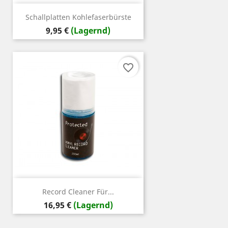
Schallplatten Kohlefaserbürste
Preis
9,95 €
(Lagernd)
favorite_border
Record Cleaner Für...
Preis
16,95 €
(Lagernd)