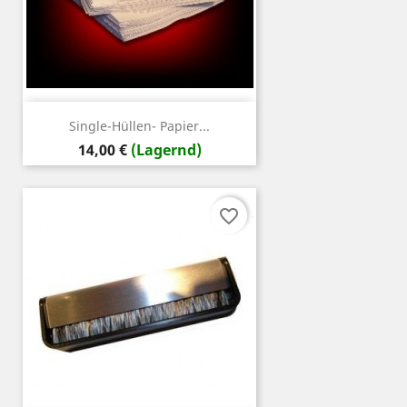
Single-Hüllen- Papier...
Preis
14,00 €
(Lagernd)
favorite_border