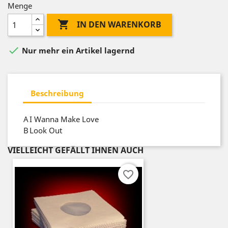
Menge

IN DEN WARENKORB

Nur mehr ein Artikel lagernd
Beschreibung
A
I Wanna Make Love
B
Look Out
VIELLEICHT GEFÄLLT IHNEN AUCH
favorite_border