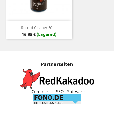
Record Cleaner Für...
Preis
16,95 €
(Lagernd)
Partnerseiten
eCommerce - SEO - Software