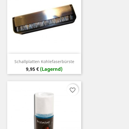
Schallplatten Kohlefaserbürste
Preis
9,95 €
(Lagernd)
favorite_border