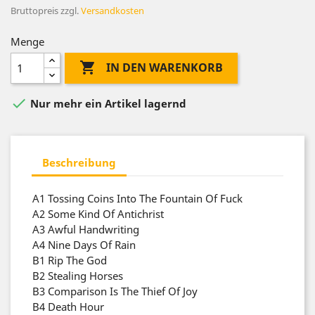
Bruttopreis
zzgl.
Versandkosten
Menge

IN DEN WARENKORB

Nur mehr ein Artikel lagernd
Beschreibung
A1
Tossing Coins Into The Fountain Of Fuck
A2
Some Kind Of Antichrist
A3
Awful Handwriting
A4
Nine Days Of Rain
B1
Rip The God
B2
Stealing Horses
B3
Comparison Is The Thief Of Joy
B4
Death Hour