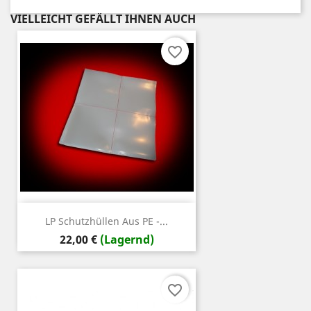
VIELLEICHT GEFÄLLT IHNEN AUCH
favorite_border
LP Schutzhüllen Aus PE -...
Preis
22,00 €
(Lagernd)
favorite_border