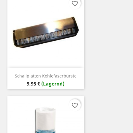
favorite_border
Schallplatten Kohlefaserbürste
Preis
9,95 €
(Lagernd)
favorite_border