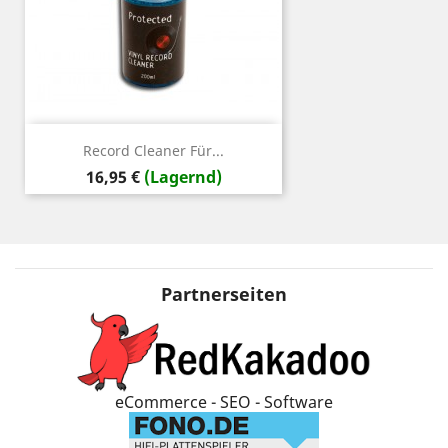
Record Cleaner Für...
Preis
16,95 €
(Lagernd)
Partnerseiten
eCommerce - SEO - Software