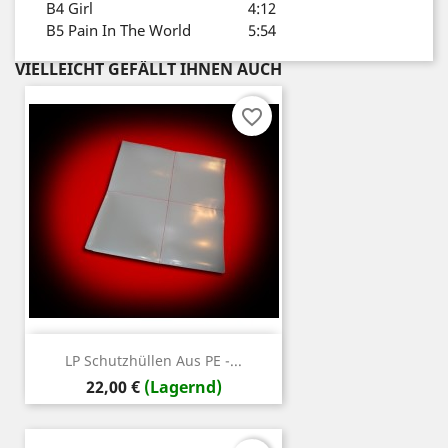
B4
Girl
4:12
B5
Pain In The World
5:54
VIELLEICHT GEFÄLLT IHNEN AUCH
favorite_border
LP Schutzhüllen Aus PE -...
Preis
22,00 €
(Lagernd)