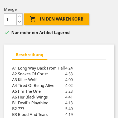
Menge

IN DEN WARENKORB

Nur mehr ein Artikel lagernd
Beschreibung
A1
Long Way Back From Hell
4:24
A2
Snakes Of Christ
4:33
A3
Killer Wolf
4:00
A4
Tired Of Being Alive
4:02
A5
I'm The One
3:23
A6
Her Black Wings
4:41
B1
Devil's Plaything
4:13
B2
777
5:40
B3
Blood And Tears
4:19