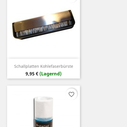
Schallplatten Kohlefaserbürste
Preis
9,95 €
(Lagernd)
favorite_border