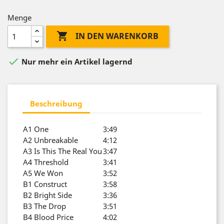
Menge

IN DEN WARENKORB

Nur mehr ein Artikel lagernd
Beschreibung
A1
One
3:49
A2
Unbreakable
4:12
A3
Is This The Real You
3:47
A4
Threshold
3:41
A5
We Won
3:52
B1
Construct
3:58
B2
Bright Side
3:36
B3
The Drop
3:51
B4
Blood Price
4:02