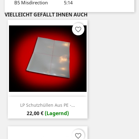
B5
Misdirection
5:14
VIELLEICHT GEFÄLLT IHNEN AUCH
favorite_border
LP Schutzhüllen Aus PE -...
Preis
22,00 €
(Lagernd)
favorite_border