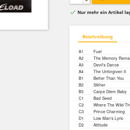

Nur mehr ein Artikel l
Beschreibung
A1
Fuel
A2
The Memory Rema
A3
Devil's Dance
A4
The Unforgiven II
B1
Better Than You
B2
Slither
B3
Carpe Diem Baby
C1
Bad Seed
C2
Where The Wild Th
C3
Prince Charming
D1
Low Man's Lyric
D2
Attitude