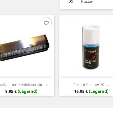
D3
Fixxxer
favorite_border
Vorschau
Vorschau


hallplatten Kohlefaserbürste
Record Cleaner Für...
Preis
Preis
9,95 €
(Lagernd)
16,95 €
(Lagernd)