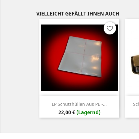
VIELLEICHT GEFÄLLT IHNEN AUCH
favorite_border
Vorschau

LP Schutzhüllen Aus PE -...
Sc
Preis
22,00 €
(Lagernd)