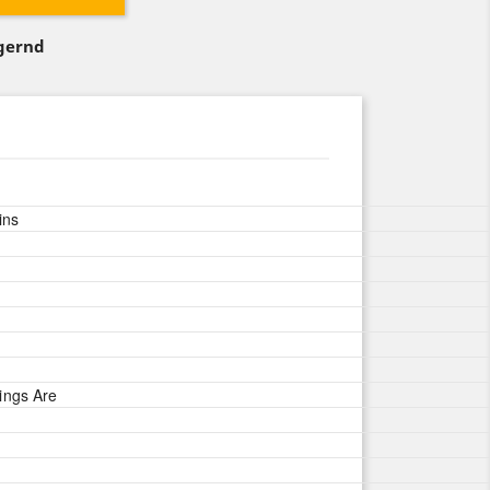
agernd
ins
ings Are