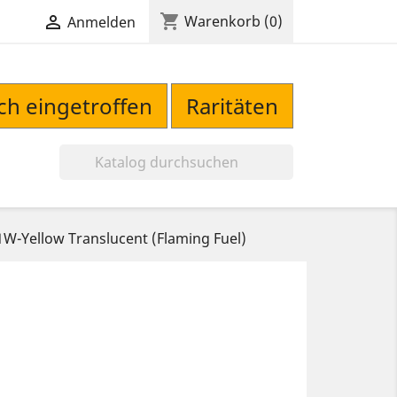
shopping_cart

Warenkorb
(0)
Anmelden
sch eingetroffen
Raritäten

W-Yellow Translucent (Flaming Fuel)