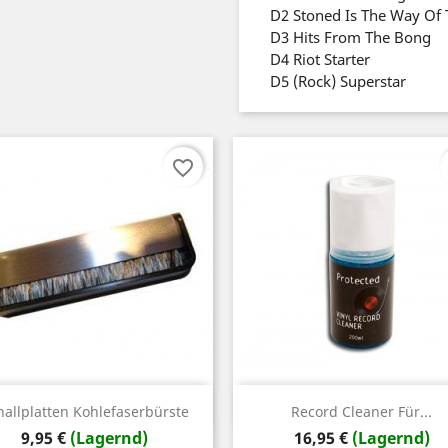
D2
Stoned Is The Way Of
D3
Hits From The Bong
D4
Riot Starter
D5
(Rock) Superstar
favorite_border
Vorschau
Vorschau


hallplatten Kohlefaserbürste
Record Cleaner Für...
Preis
Preis
9,95 €
(Lagernd)
16,95 €
(Lagernd)