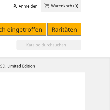
shopping_cart

Warenkorb
(0)
Anmelden
sch eingetroffen
Raritäten

SD, Limited Edition