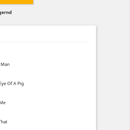
agernd
A Man
Eye Of A Pig
 Me
That