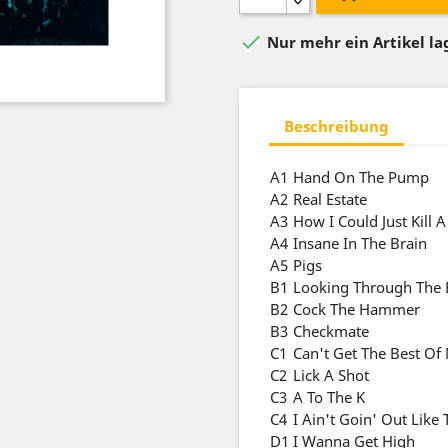

Nur mehr ein Artikel l
Beschreibung
A1
Hand On The Pump
A2
Real Estate
A3
How I Could Just Kill 
A4
Insane In The Brain
A5
Pigs
B1
Looking Through The 
B2
Cock The Hammer
B3
Checkmate
C1
Can't Get The Best Of
C2
Lick A Shot
C3
A To The K
C4
I Ain't Goin' Out Like 
D1
I Wanna Get High