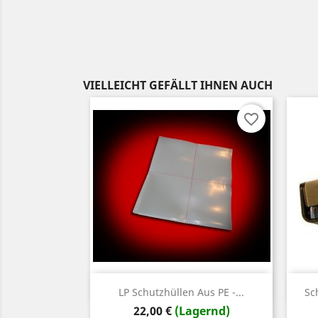
VIELLEICHT GEFÄLLT IHNEN AUCH
favorite_border
Vorschau

LP Schutzhüllen Aus PE -...
Sc
Preis
22,00 €
(Lagernd)