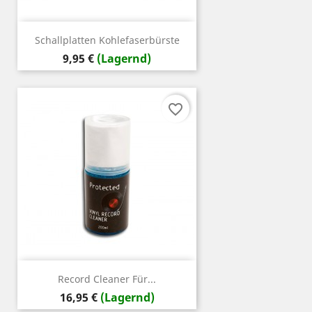
Schallplatten Kohlefaserbürste
Preis
9,95 €
(Lagernd)
favorite_border
Record Cleaner Für...
Preis
16,95 €
(Lagernd)