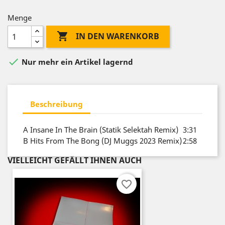
Menge

IN DEN WARENKORB

Nur mehr ein Artikel lagernd
Beschreibung
A
Insane In The Brain (Statik Selektah Remix)
3:31
B
Hits From The Bong (DJ Muggs 2023 Remix)
2:58
VIELLEICHT GEFÄLLT IHNEN AUCH
favorite_border