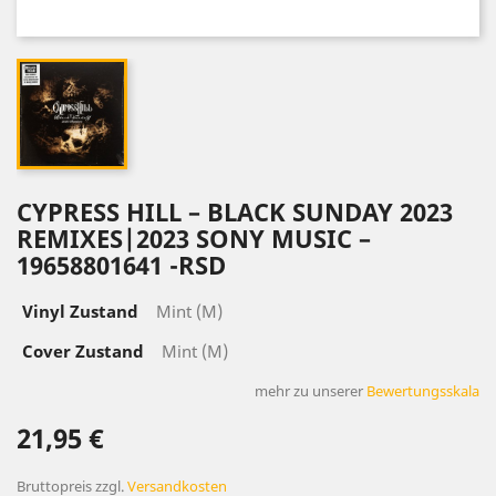
CYPRESS HILL – BLACK SUNDAY 2023
REMIXES|2023 SONY MUSIC –
19658801641 -RSD
Vinyl Zustand
Mint (M)
Cover Zustand
Mint (M)
mehr zu unserer
Bewertungsskala
21,95 €
Bruttopreis
zzgl.
Versandkosten