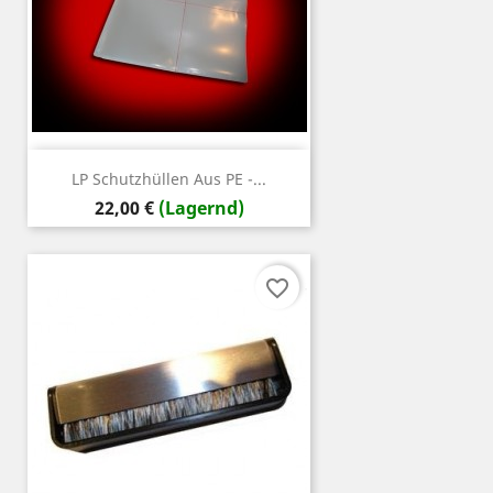
LP Schutzhüllen Aus PE -...
Preis
22,00 €
(Lagernd)
favorite_border