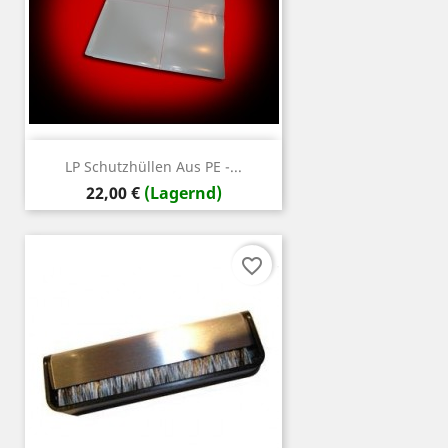
LP Schutzhüllen Aus PE -...
Preis
22,00 €
(Lagernd)
favorite_border