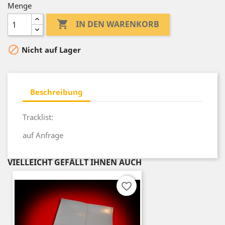
Menge

IN DEN WARENKORB

Nicht auf Lager
Beschreibung
Tracklist:
auf Anfrage
VIELLEICHT GEFÄLLT IHNEN AUCH
favorite_border