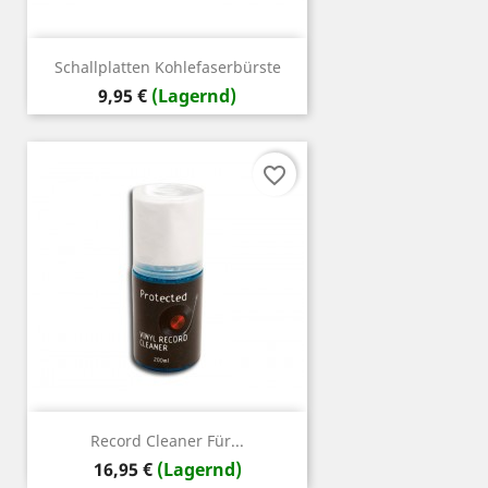
Schallplatten Kohlefaserbürste
Preis
9,95 €
(Lagernd)
favorite_border
Record Cleaner Für...
Preis
16,95 €
(Lagernd)