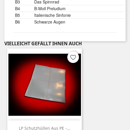
B3
Das Spinnrad
B4
B-Moll Preludium
B5
Italienische Sinfonie
B6
Schwarze Augen
VIELLEICHT GEFÄLLT IHNEN AUCH
favorite_border
LP Schutzhüllen Aus PE -...