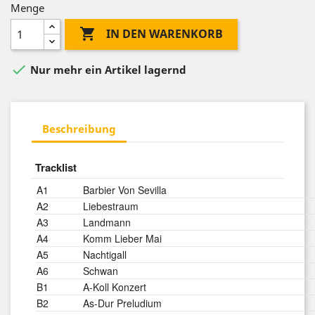
Menge

IN DEN WARENKORB

Nur mehr ein Artikel lagernd
Beschreibung
Tracklist
A1
Barbier Von Sevilla
A2
Liebestraum
A3
Landmann
A4
Komm Lieber Mai
A5
Nachtigall
A6
Schwan
B1
A-Koll Konzert
B2
As-Dur Preludium