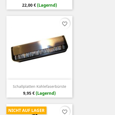
Preis
22,00 €
(Lagernd)
favorite_border
Schallplatten Kohlefaserbürste
Preis
9,95 €
(Lagernd)
NICHT AUF LAGER
favorite_border