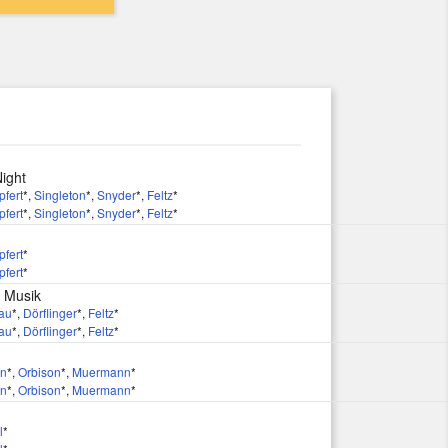
ight
fert
*
,
Singleton
*
,
Snyder
*
,
Feltz
*
fert
*
,
Singleton
*
,
Snyder
*
,
Feltz
*
fert
*
fert
*
t Musik
au
*
,
Dörflinger
*
,
Feltz
*
au
*
,
Dörflinger
*
,
Feltz
*
on
*
,
Orbison
*
,
Muermann
*
on
*
,
Orbison
*
,
Muermann
*
l
*