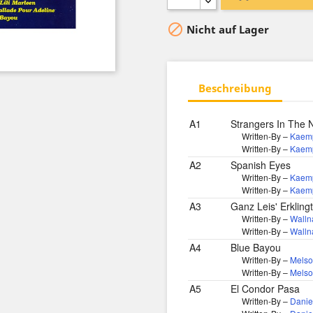

Nicht auf Lager
Beschreibung
A1
Strangers In The N
Written-By –
Kaemp
Written-By –
Kaemp
A2
Spanish Eyes
Written-By –
Kaemp
Written-By –
Kaemp
A3
Ganz Leis' Erkling
Written-By –
Walln
Written-By –
Walln
A4
Blue Bayou
Written-By –
Mels
Written-By –
Mels
A5
El Condor Pasa
Written-By –
Danie