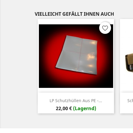
VIELLEICHT GEFÄLLT IHNEN AUCH
favorite_border
Vorschau

LP Schutzhüllen Aus PE -...
Sc
Preis
22,00 €
(Lagernd)