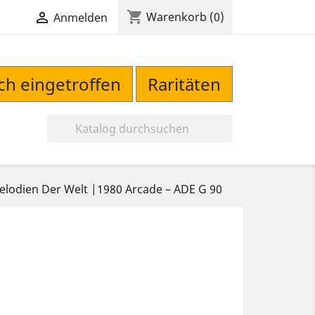
shopping_cart

Warenkorb
(0)
Anmelden
sch eingetroffen
Raritäten

elodien Der Welt |1980 Arcade – ADE G 90