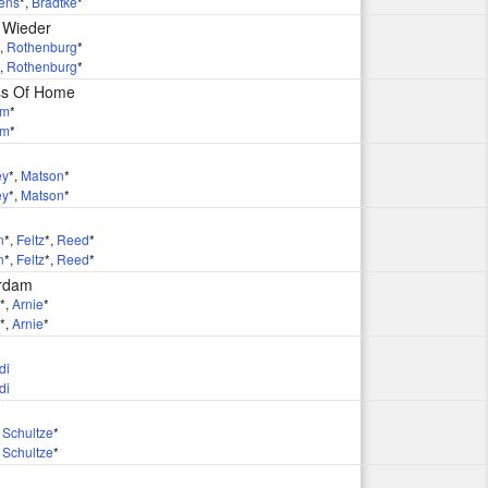
ens
*
,
Bradtke
*
 Wieder
,
Rothenburg
*
,
Rothenburg
*
ss Of Home
am
*
am
*
ey
*
,
Matson
*
ey
*
,
Matson
*
n
*
,
Feltz
*
,
Reed
*
n
*
,
Feltz
*
,
Reed
*
erdam
*
,
Arnie
*
*
,
Arnie
*
di
di
,
Schultze
*
,
Schultze
*