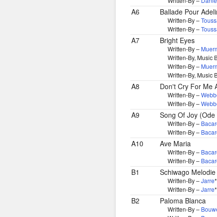
Written-By –
Danie
A6
Ballade Pour Adel
Written-By –
Touss
Written-By –
Touss
A7
Bright Eyes
Written-By –
Muer
Written-By, Music 
Written-By –
Muer
Written-By, Music 
A8
Don't Cry For Me 
Written-By –
Webb
Written-By –
Webb
A9
Song Of Joy (Ode 
Written-By –
Bacar
Written-By –
Bacar
A10
Ave Maria
Written-By –
Bacar
Written-By –
Bacar
B1
Schiwago Melodie
Written-By –
Jarre
*
Written-By –
Jarre
*
B2
Paloma Blanca
Written-By –
Bouw