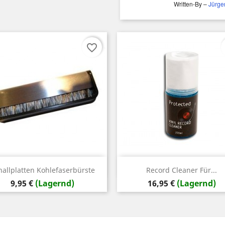
Written-By –
Jürge
favorite_border
Vorschau
Vorschau


hallplatten Kohlefaserbürste
Record Cleaner Für...
Preis
Preis
9,95 €
(Lagernd)
16,95 €
(Lagernd)