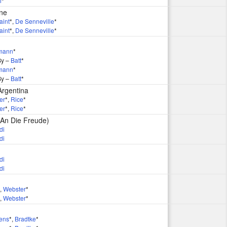
l
*
ine
aint
*
,
De Senneville
*
aint
*
,
De Senneville
*
mann
*
By –
Batt
*
mann
*
By –
Batt
*
Argentina
er
*
,
Rice
*
er
*
,
Rice
*
An Die Freude)
di
di
di
di
,
Webster
*
,
Webster
*
ens
*
,
Bradtke
*