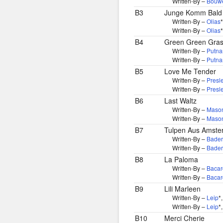
Written-By –
Bouw
B3
Junge Komm Bald
Written-By –
Olias
*
Written-By –
Olias
*
B4
Green Green Gra
Written-By –
Putn
Written-By –
Putn
B5
Love Me Tender
Written-By –
Presl
Written-By –
Presl
B6
Last Waltz
Written-By –
Maso
Written-By –
Maso
B7
Tulpen Aus Amst
Written-By –
Bader
Written-By –
Bader
B8
La Paloma
Written-By –
Bacar
Written-By –
Bacar
B9
Lili Marleen
Written-By –
Leip
*
Written-By –
Leip
*
B10
Merci Cherie