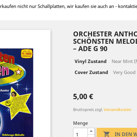
rkaufen nicht nur Schallplatten, wir kaufen sie auch an - kontakti
ORCHESTER ANTHO
SCHÖNSTEN MELOD
– ADE G 90
Vinyl Zustand
Near Mint 
Cover Zustand
Very Good 
5,00 €
Bruttopreis
zzgl.
Versandkosten
Menge

IN DEN