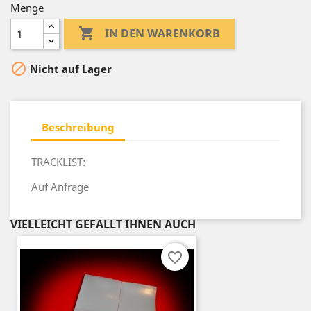
Menge

IN DEN WARENKORB

Nicht auf Lager
Beschreibung
TRACKLIST:
Auf Anfrage
VIELLEICHT GEFÄLLT IHNEN AUCH
favorite_border