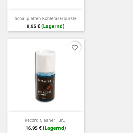
Schallplatten Kohlefaserbürste
Preis
9,95 €
(Lagernd)
favorite_border
Record Cleaner Für...
Preis
16,95 €
(Lagernd)