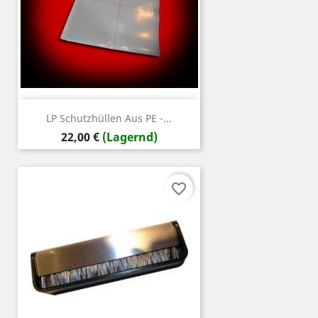
LP Schutzhüllen Aus PE -...
Preis
22,00 €
(Lagernd)
favorite_border