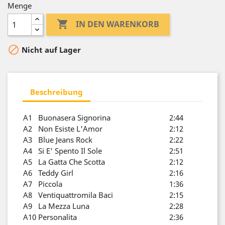
Menge

IN DEN WARENKORB

Nicht auf Lager
Beschreibung
A1
Buonasera Signorina
2:44
A2
Non Esiste L'Amor
2:12
A3
Blue Jeans Rock
2:22
A4
Si E' Spento Il Sole
2:51
A5
La Gatta Che Scotta
2:12
A6
Teddy Girl
2:16
A7
Piccola
1:36
A8
Ventiquattromila Baci
2:15
A9
La Mezza Luna
2:28
A10
Personalita
2:36