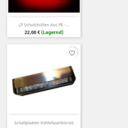
LP Schutzhüllen Aus PE -...
Preis
22,00 €
(Lagernd)
favorite_border
Schallplatten Kohlefaserbürste