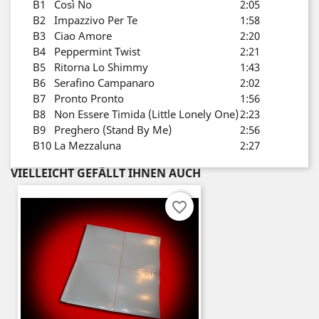
B1
Così No
2:05
B2
Impazzivo Per Te
1:58
B3
Ciao Amore
2:20
B4
Peppermint Twist
2:21
B5
Ritorna Lo Shimmy
1:43
B6
Serafino Campanaro
2:02
B7
Pronto Pronto
1:56
B8
Non Essere Timida (Little Lonely One)
2:23
B9
Preghero (Stand By Me)
2:56
B10
La Mezzaluna
2:27
VIELLEICHT GEFÄLLT IHNEN AUCH
favorite_border