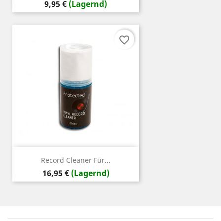
Preis
9,95 €
(Lagernd)
favorite_border
Record Cleaner Für...
Preis
16,95 €
(Lagernd)