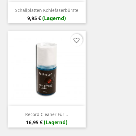
Schallplatten Kohlefaserbürste
Preis
9,95 €
(Lagernd)
favorite_border
Record Cleaner Für...
Preis
16,95 €
(Lagernd)