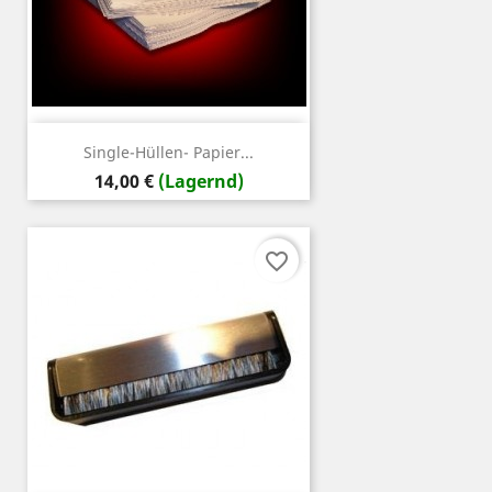
Single-Hüllen- Papier...
Preis
14,00 €
(Lagernd)
favorite_border