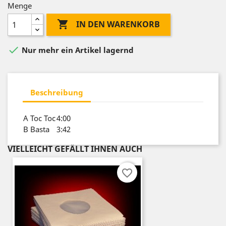
Menge

IN DEN WARENKORB

Nur mehr ein Artikel lagernd
Beschreibung
A
Toc Toc
4:00
B
Basta
3:42
VIELLEICHT GEFÄLLT IHNEN AUCH
favorite_border