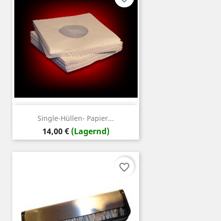
Single-Hüllen- Papier...
Preis
14,00 €
(Lagernd)
favorite_border