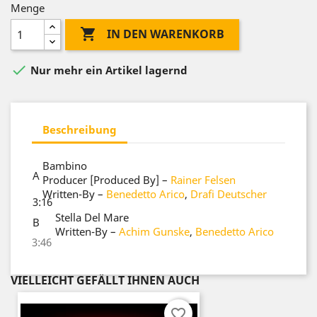
Menge

IN DEN WARENKORB

Nur mehr ein Artikel lagernd
Beschreibung
Bambino
A
Producer [Produced By]
–
Rainer Felsen
Written-By
–
Benedetto Arico
,
Drafi Deutscher
3:16
Stella Del Mare
B
Written-By
–
Achim Gunske
,
Benedetto Arico
3:46
VIELLEICHT GEFÄLLT IHNEN AUCH
favorite_border