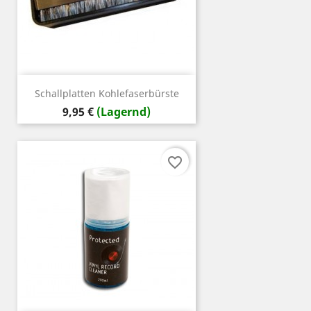
Schallplatten Kohlefaserbürste
Preis
9,95 €
(Lagernd)
favorite_border