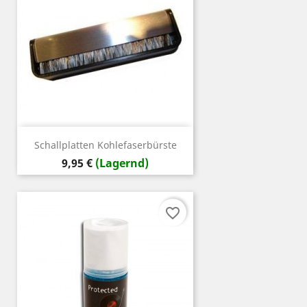
Schallplatten Kohlefaserbürste
Preis
9,95 €
(Lagernd)
favorite_border