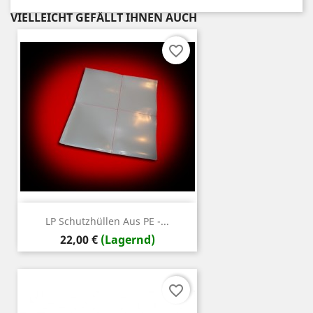
VIELLEICHT GEFÄLLT IHNEN AUCH
favorite_border
LP Schutzhüllen Aus PE -...
Preis
22,00 €
(Lagernd)
favorite_border