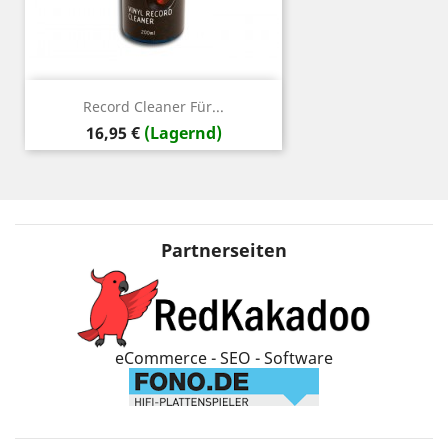
Record Cleaner Für...
Preis
16,95 €
(Lagernd)
Partnerseiten
eCommerce - SEO - Software