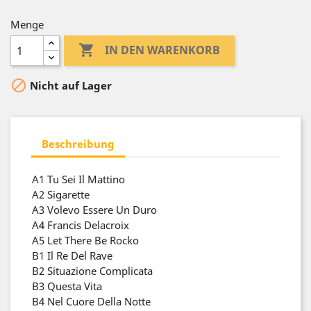
Menge

IN DEN WARENKORB

Nicht auf Lager
Beschreibung
A1
Tu Sei Il Mattino
A2
Sigarette
A3
Volevo Essere Un Duro
A4
Francis Delacroix
A5
Let There Be Rocko
B1
Il Re Del Rave
B2
Situazione Complicata
B3
Questa Vita
B4
Nel Cuore Della Notte