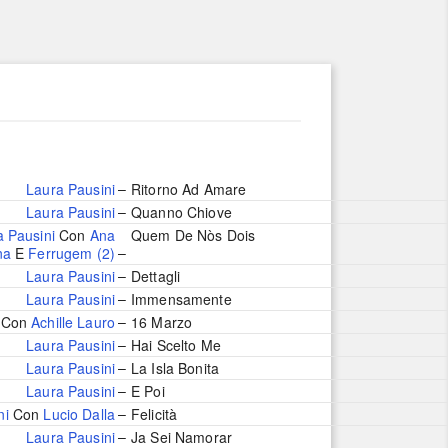
–
Laura Pausini
Ritorno Ad Amare
–
Laura Pausini
Quanno Chiove
a Pausini
Con
Ana
Quem De Nòs Dois
–
na
E
Ferrugem (2)
–
Laura Pausini
Dettagli
–
Laura Pausini
Immensamente
–
Con
Achille Lauro
16 Marzo
–
Laura Pausini
Hai Scelto Me
–
Laura Pausini
La Isla Bonita
–
Laura Pausini
E Poi
–
ni
Con
Lucio Dalla
Felicità
–
Laura Pausini
Ja Sei Namorar