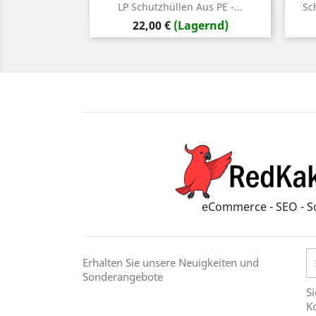
Vorschau

LP Schutzhüllen Aus PE -...
Sc
Preis
22,00 €
(Lagernd)
eCommerce - SEO - S
Erhalten Sie unsere Neuigkeiten und
Sonderangebote
Si
Ko