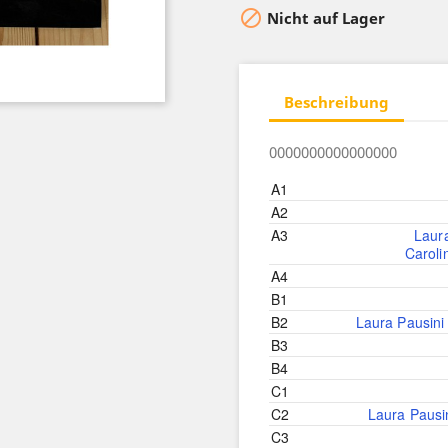

Nicht auf Lager
Beschreibung
0000000000000000
A1
A2
A3
Laur
Caroli
A4
B1
B2
Laura Pausini
B3
B4
C1
C2
Laura Pausi
C3