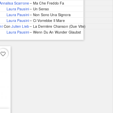
–
Annalisa Scarrone
Ma Che Freddo Fa
–
Laura Pausini
Un Senso
–
Laura Pausini
Non Sono Una Signora
–
Laura Pausini
Ci Vorrebbe Il Mare
–
ni
Con
Julien Lieb
La Dernière Chanson (Due Vite)
–
Laura Pausini
Wenn Du An Wunder Glaubst
favorite_border