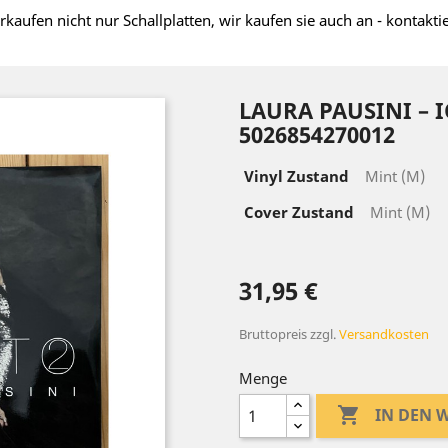
rkaufen nicht nur Schallplatten, wir kaufen sie auch an - kontakti
LAURA PAUSINI – 
5026854270012
Vinyl Zustand
Mint (M)
Cover Zustand
Mint (M)
31,95 €
Bruttopreis
zzgl.
Versandkosten
Menge

IN DEN