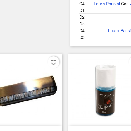
C4
Laura Pausini
Con
D1
D2
D3
D4
Laura Pausi
D5
favorite_border