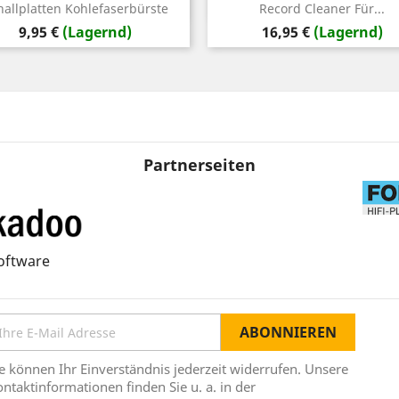
Vorschau
Vorschau


hallplatten Kohlefaserbürste
Record Cleaner Für...
Preis
Preis
9,95 €
(Lagernd)
16,95 €
(Lagernd)
Partnerseiten
oftware
e können Ihr Einverständnis jederzeit widerrufen. Unsere
ntaktinformationen finden Sie u. a. in der