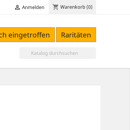
shopping_cart

Warenkorb
(0)
Anmelden
sch eingetroffen
Raritäten
