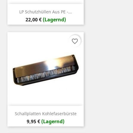
LP Schutzhüllen Aus PE -...
Preis
22,00 €
(Lagernd)
favorite_border
Schallplatten Kohlefaserbürste
Preis
9,95 €
(Lagernd)