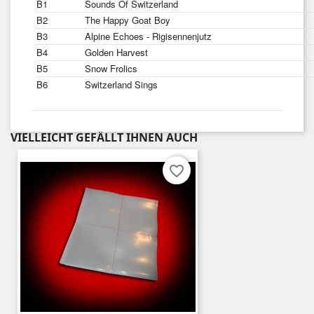
B1
Sounds Of Switzerland
B2
The Happy Goat Boy
B3
Alpine Echoes - Rigisennenjutz
B4
Golden Harvest
B5
Snow Frolics
B6
Switzerland Sings
VIELLEICHT GEFÄLLT IHNEN AUCH
favorite_border