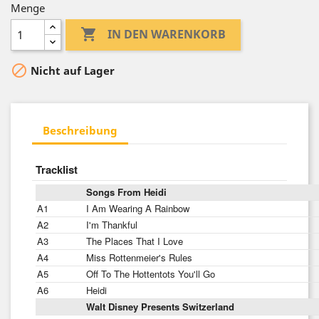
Menge

IN DEN WARENKORB

Nicht auf Lager
Beschreibung
Tracklist
Songs From Heidi
A1
I Am Wearing A Rainbow
A2
I'm Thankful
A3
The Places That I Love
A4
Miss Rottenmeier's Rules
A5
Off To The Hottentots You'll Go
A6
Heidi
Walt Disney Presents Switzerland