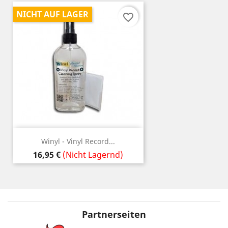
NICHT AUF LAGER
favorite_border
Winyl - Vinyl Record...
Preis
16,95 €
(Nicht Lagernd)
Partnerseiten