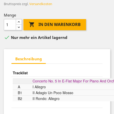
Bruttopreis
zzgl.
Versandkosten
Menge

IN DEN WARENKORB

Nur mehr ein Artikel lagernd
Beschreibung
Tracklist
Concerto No. 5 In E-Flat Major For Piano And Orc
A
I Allegro
B1
II Adagio Un Poco Mosso
B2
II Rondo: Allegro