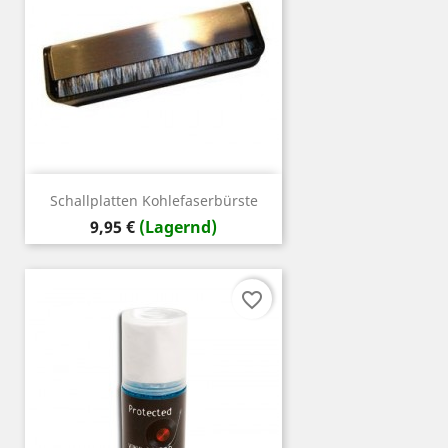
Schallplatten Kohlefaserbürste
Preis
9,95 €
(Lagernd)
favorite_border