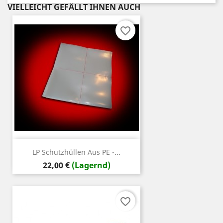
VIELLEICHT GEFÄLLT IHNEN AUCH
favorite_border
LP Schutzhüllen Aus PE -...
Preis
22,00 €
(Lagernd)
favorite_border