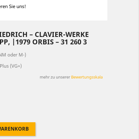
eren Sie uns!
EDRICH ‎– CLAVIER-WERKE
P, |1979 ORBIS ‎– 31 260 3
(NM oder M-)
Plus (VG+)
mehr zu unserer
Bewertungsskala
 WARENKORB