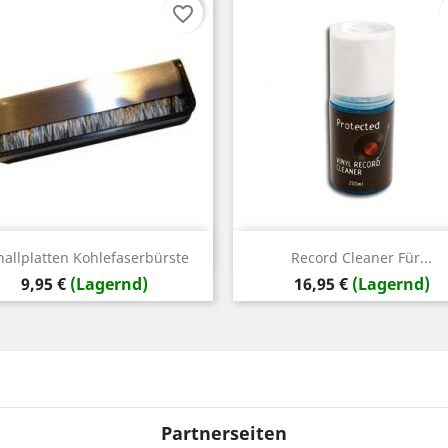
favorite_border
Vorschau
Vorschau


hallplatten Kohlefaserbürste
Record Cleaner Für...
Preis
Preis
9,95 €
(Lagernd)
16,95 €
(Lagernd)
Partnerseiten