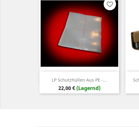
favorite_border
Vorschau

LP Schutzhüllen Aus PE -...
Sc
Preis
22,00 €
(Lagernd)