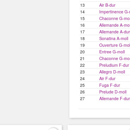
13
Air B-dur
14
Impertinence G-
15
Chaconne G-mol
16
Allemande A-mol
17
Allemande A-dur
18
Sonatina A-moll
19
Ouverture G-mol
20
Entree G-moll
21
Chaconne G-mol
22
Preludium F-dur
23
Allegro D-moll
24
Air F-dur
25
Fuga F-dur
26
Prelude D-moll
27
Allemande F-dur