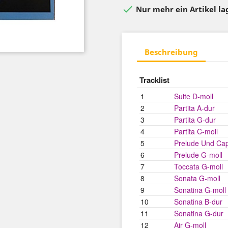

Nur mehr ein Artikel l
Beschreibung
Tracklist
1
Suite D-moll
2
Partita A-dur
3
Partita G-dur
4
Partita C-moll
5
Prelude Und Cap
6
Prelude G-moll
7
Toccata G-moll
8
Sonata G-moll
9
Sonatina G-moll
10
Sonatina B-dur
11
Sonatina G-dur
12
Air G-moll