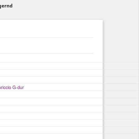
agernd
riccio G-dur