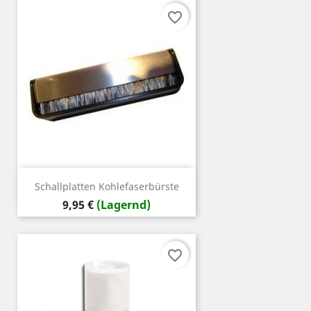
favorite_border
Schallplatten Kohlefaserbürste
Preis
9,95 €
(Lagernd)
favorite_border