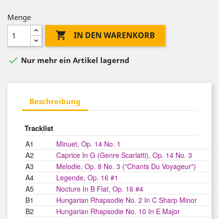
Menge

IN DEN WARENKORB

Nur mehr ein Artikel lagernd
Beschreibung
Tracklist
A1
Minuet, Op. 14 No. 1
A2
Caprice In G (Genre Scarlatti), Op. 14 No. 3
A3
Melodie, Op. 8 No. 3 ("Chants Du Voyageur")
A4
Legende, Op. 16 #1
A5
Nocture In B Flat, Op. 16 #4
B1
Hungarian Rhapsodie No. 2 In C Sharp Minor
B2
Hungarian Rhapsodie No. 10 In E Major