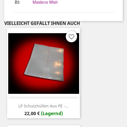
B3
Maidens Wish
VIELLEICHT GEFÄLLT IHNEN AUCH
favorite_border
LP Schutzhüllen Aus PE -...
Preis
22,00 €
(Lagernd)