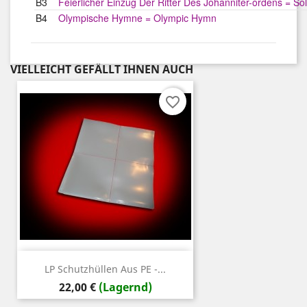
B3
Feierlicher Einzug Der Ritter Des Johanniter-ordens = S
B4
Olympische Hymne = Olympic Hymn
VIELLEICHT GEFÄLLT IHNEN AUCH
favorite_border
LP Schutzhüllen Aus PE -...
Preis
22,00 €
(Lagernd)