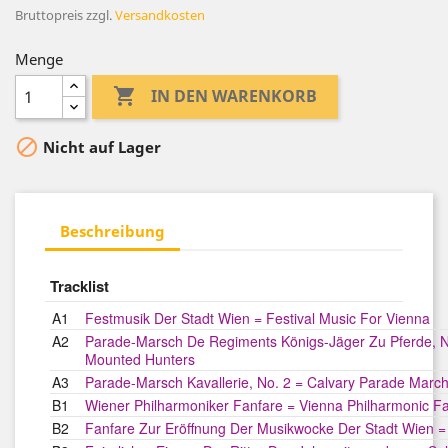
Bruttopreis
zzgl.
Versandkosten
Menge

IN DEN WARENKORB

Nicht auf Lager
Beschreibung
Tracklist
A1
Festmusik Der Stadt Wien = Festival Music For Vienna
A2
Parade-Marsch De Regiments Königs-Jäger Zu Pferde, N
Mounted Hunters
A3
Parade-Marsch Kavallerie, No. 2 = Calvary Parade March
B1
Wiener Philharmoniker Fanfare = Vienna Philharmonic F
B2
Fanfare Zur Eröffnung Der Musikwocke Der Stadt Wien 