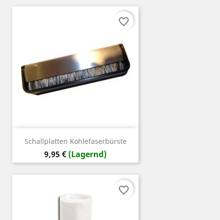
favorite_border
Schallplatten Kohlefaserbürste
Preis
9,95 €
(Lagernd)
favorite_border