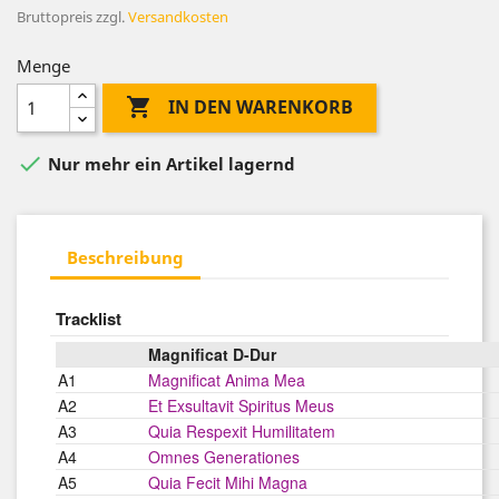
Bruttopreis
zzgl.
Versandkosten
Menge

IN DEN WARENKORB

Nur mehr ein Artikel lagernd
Beschreibung
Tracklist
Magnificat D-Dur
A1
Magnificat Anima Mea
A2
Et Exsultavit Spiritus Meus
A3
Quia Respexit Humilitatem
A4
Omnes Generationes
A5
Quia Fecit Mihi Magna