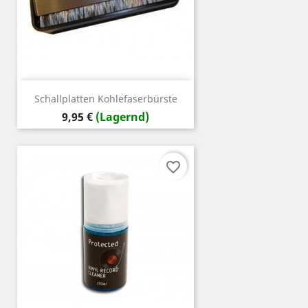
Schallplatten Kohlefaserbürste
Preis
9,95 €
(Lagernd)
favorite_border