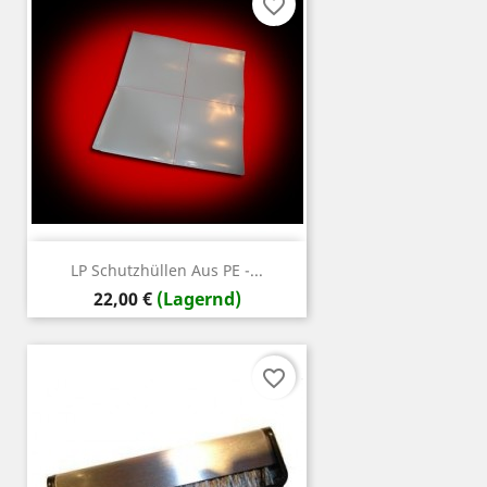
favorite_border
LP Schutzhüllen Aus PE -...
Preis
22,00 €
(Lagernd)
favorite_border