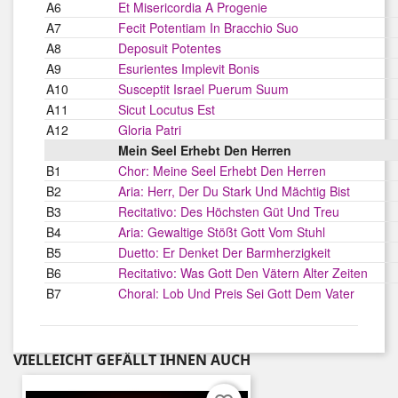
A6
Et Misericordia A Progenie
A7
Fecit Potentiam In Bracchio Suo
A8
Deposuit Potentes
A9
Esurientes Implevit Bonis
A10
Susceptit Israel Puerum Suum
A11
Sicut Locutus Est
A12
Gloria Patri
Mein Seel Erhebt Den Herren
B1
Chor: Meine Seel Erhebt Den Herren
B2
Aria: Herr, Der Du Stark Und Mächtig Bist
B3
Recitativo: Des Höchsten Güt Und Treu
B4
Aria: Gewaltige Stößt Gott Vom Stuhl
B5
Duetto: Er Denket Der Barmherzigkeit
B6
Recitativo: Was Gott Den Vätern Alter Zeiten
B7
Choral: Lob Und Preis Sei Gott Dem Vater
VIELLEICHT GEFÄLLT IHNEN AUCH