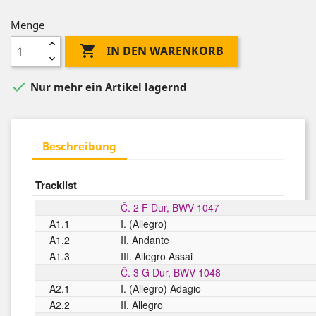
Menge

IN DEN WARENKORB

Nur mehr ein Artikel lagernd
Beschreibung
Tracklist
Č. 2 F Dur, BWV 1047
A1.1
I. (Allegro)
A1.2
II. Andante
A1.3
III. Allegro Assai
Č. 3 G Dur, BWV 1048
A2.1
I. (Allegro) Adagio
A2.2
II. Allegro