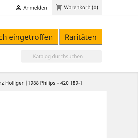
shopping_cart

Warenkorb
(0)
Anmelden
sch eingetroffen
Raritäten

 Holliger |1988 Philips ‎– 420 189-1