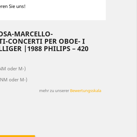
eren Sie uns!
OSA-MARCELLO-
I-CONCERTI PER OBOE- I
IGER |1988 PHILIPS ‎– 420
(NM oder M-)
(NM oder M-)
mehr zu unserer
Bewertungsskala