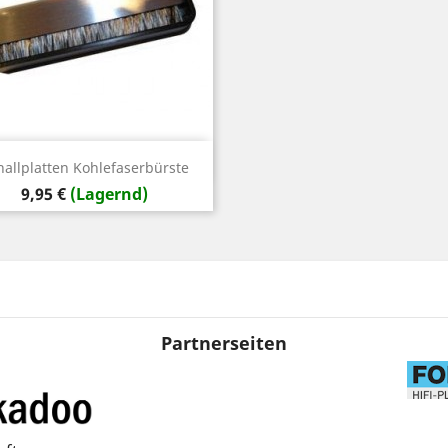
Vorschau

hallplatten Kohlefaserbürste
Preis
9,95 €
(Lagernd)
Partnerseiten