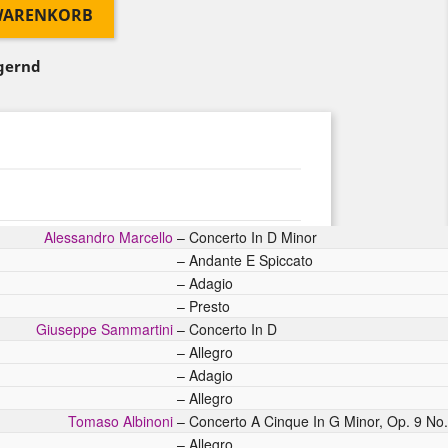
 WARENKORB
agernd
Alessandro Marcello
–
Concerto In D Minor
–
Andante E Spiccato
–
Adagio
–
Presto
Giuseppe Sammartini
–
Concerto In D
–
Allegro
–
Adagio
–
Allegro
Tomaso Albinoni
–
Concerto A Cinque In G Minor, Op. 9 No.
–
Allegro