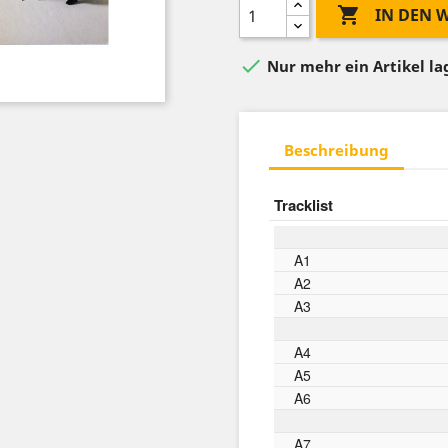

IN DEN

Nur mehr ein Artikel l
Beschreibung
Tracklist
A1
A2
A3
A4
A5
A6
A7