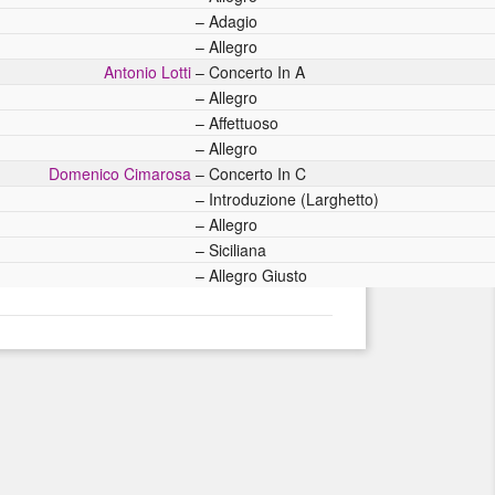
–
Adagio
–
Allegro
Antonio Lotti
–
Concerto In A
–
Allegro
–
Affettuoso
–
Allegro
Domenico Cimarosa
–
Concerto In C
–
Introduzione (Larghetto)
–
Allegro
–
Siciliana
–
Allegro Giusto