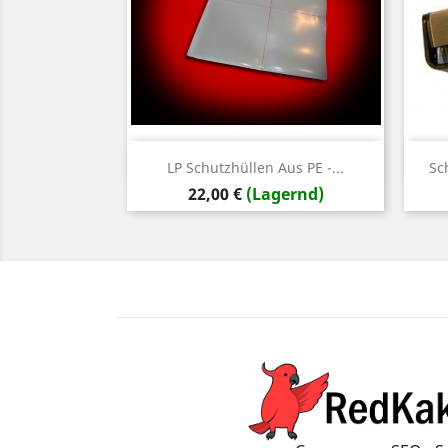
Vorschau

LP Schutzhüllen Aus PE -...
Sc
Preis
22,00 €
(Lagernd)