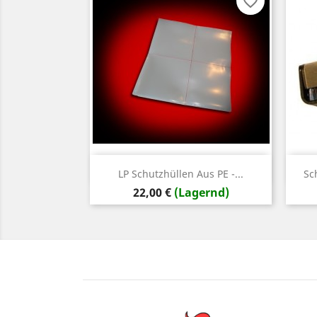
favorite_border
Vorschau

LP Schutzhüllen Aus PE -...
Sc
Preis
22,00 €
(Lagernd)