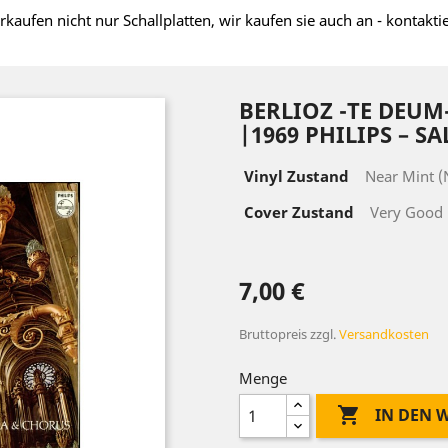
rkaufen nicht nur Schallplatten, wir kaufen sie auch an - kontakti
BERLIOZ -TE DEUM
|1969 PHILIPS ‎– SA
Vinyl Zustand
Near Mint 
Cover Zustand
Very Good 
7,00 €
Bruttopreis
zzgl.
Versandkosten
Menge

IN DEN