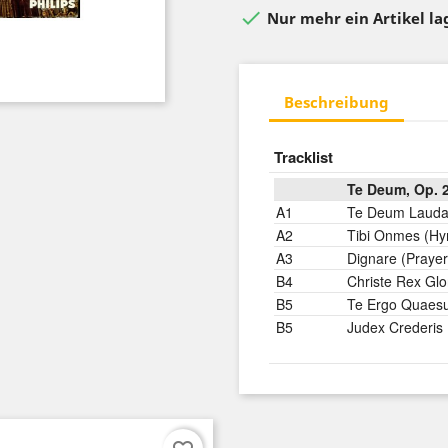

Nur mehr ein Artikel l
Beschreibung
Tracklist
Te Deum, Op. 
A1
Te Deum Laud
A2
Tibi Onmes (H
A3
Dignare (Prayer
B4
Christe Rex Glo
B5
Te Ergo Quaesu
B5
Judex Crederis