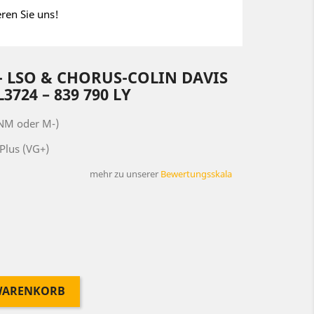
eren Sie uns!
- LSO & CHORUS-COLIN DAVIS
L3724 – 839 790 LY
(NM oder M-)
Plus (VG+)
mehr zu unserer
Bewertungsskala
 WARENKORB