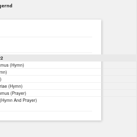
agernd
22
amus (Hymn)
ymn)
)
riae (Hymn)
mus (Prayer)
 (Hymn And Prayer)