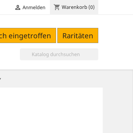
shopping_cart

Warenkorb
(0)
Anmelden
sch eingetroffen
Raritäten

Y