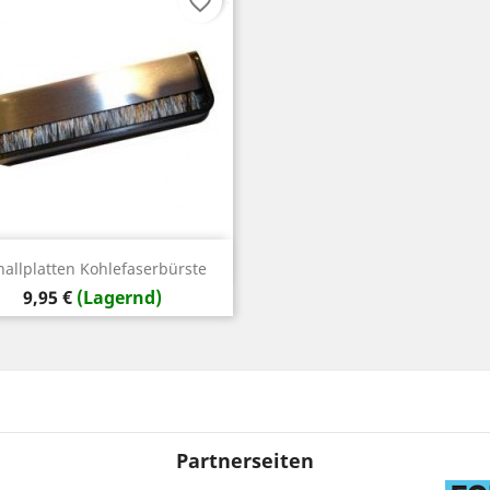
favorite_border
Vorschau

hallplatten Kohlefaserbürste
Preis
9,95 €
(Lagernd)
Partnerseiten