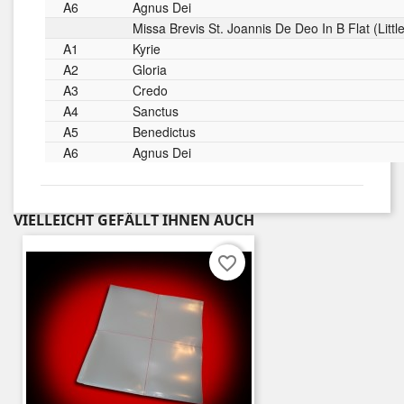
A6
Agnus Dei
Missa Brevis St. Joannis De Deo In B Flat (Litt
A1
Kyrie
A2
Gloria
A3
Credo
A4
Sanctus
A5
Benedictus
A6
Agnus Dei
VIELLEICHT GEFÄLLT IHNEN AUCH
favorite_border