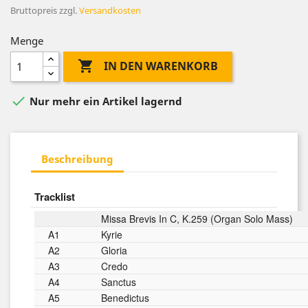
Bruttopreis
zzgl.
Versandkosten
Menge

IN DEN WARENKORB

Nur mehr ein Artikel lagernd
Beschreibung
Tracklist
Missa Brevis In C, K.259 (Organ Solo Mass)
A1
Kyrie
A2
Gloria
A3
Credo
A4
Sanctus
A5
Benedictus