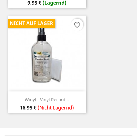
Preis
9,95 €
(Lagernd)
NICHT AUF LAGER
favorite_border
Winyl - Vinyl Record...
Preis
16,95 €
(Nicht Lagernd)