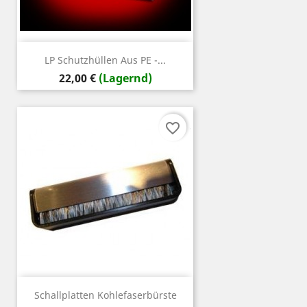
LP Schutzhüllen Aus PE -...
Preis
22,00 €
(Lagernd)
favorite_border
Schallplatten Kohlefaserbürste