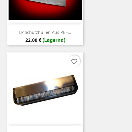
LP Schutzhüllen Aus PE -...
Preis
22,00 €
(Lagernd)
favorite_border