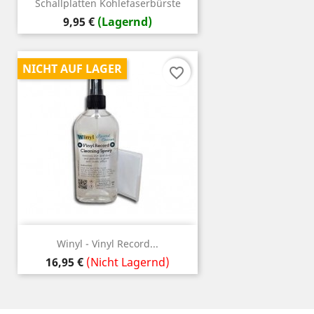
Schallplatten Kohlefaserbürste
Preis
9,95 €
(Lagernd)
NICHT AUF LAGER
favorite_border
Winyl - Vinyl Record...
Preis
16,95 €
(Nicht Lagernd)