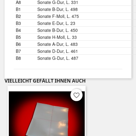
A8
Sonate G-Dur, L. 331
B1
Sonate B-Dur, L. 498
B2
Sonate F-Moll, L. 475
B3
Sonate E-Dur, L. 23
B4
Sonate B-Dur, L. 450
B5
Sonate H-Moll, L. 33
B6
Sonate A-Dur, L. 483
B7
Sonate D-Dur, L. 461
B8
Sonate G-Dur, L. 487
VIELLEICHT GEFÄLLT IHNEN AUCH
favorite_border