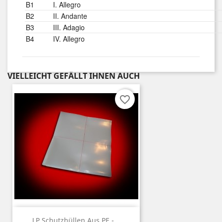
B1
I. Allegro
B2
II. Andante
B3
III. Adagio
B4
IV. Allegro
VIELLEICHT GEFÄLLT IHNEN AUCH
favorite_border
LP Schutzhüllen Aus PE -...