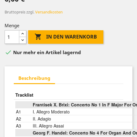
Bruttopreis
zzgl.
Versandkosten
Menge

IN DEN WARENKORB

Nur mehr ein Artikel lagernd
Beschreibung
Tracklist
Frantisek X. Brixi: Concerto No 1 In F Major For 
A1
I. Allegro Moderato
A2
II. Adagio
A3
III. Allegro Assai
Georg F. Handel: Concerto No 4 For Organ And Or