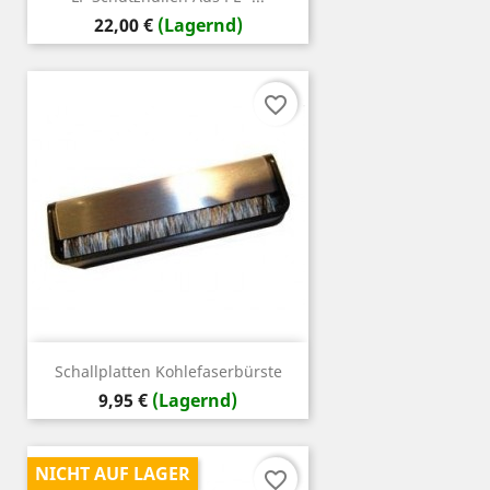
Preis
22,00 €
(Lagernd)
favorite_border
Schallplatten Kohlefaserbürste
Preis
9,95 €
(Lagernd)
NICHT AUF LAGER
favorite_border