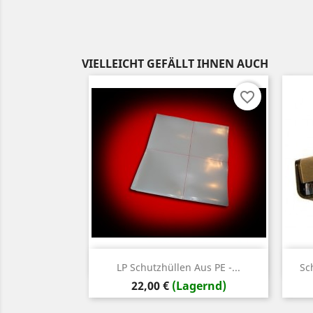
VIELLEICHT GEFÄLLT IHNEN AUCH
favorite_border
Vorschau

LP Schutzhüllen Aus PE -...
Sc
Preis
22,00 €
(Lagernd)