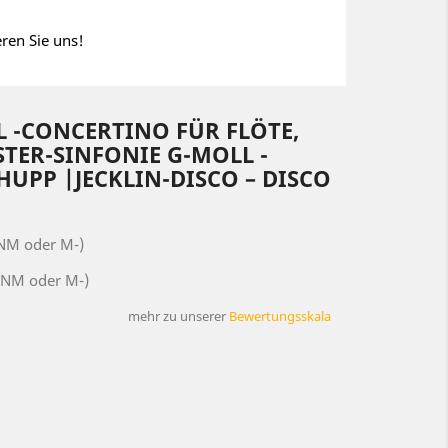
eren Sie uns!
-CONCERTINO FÜR FLÖTE,
TER-SINFONIE G-MOLL -
PP ‎|JECKLIN-DISCO ‎– DISCO
(NM oder M-)
(NM oder M-)
mehr zu unserer
Bewertungsskala