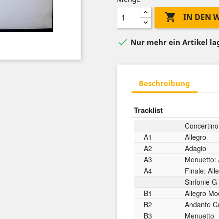

IN DEN

Nur mehr ein Artikel l
Beschreibung
Tracklist
Concertino
A1
Allegro
A2
Adagio
A3
Menuetto: 
A4
Finale: All
Sinfonie G
B1
Allegro Mo
B2
Andante Ca
B3
Menuetto