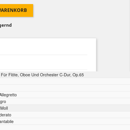
 WARENKORB
agernd
 Für Flöte, Oboe Und Orchester C-Dur, Op.65
Allegretto
egro
-Moll
derato
ntabile