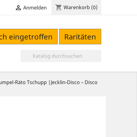
shopping_cart

Warenkorb
(0)
Anmelden
sch eingetroffen
Raritäten

mpel-Räto Tschupp ‎|Jecklin-Disco ‎– Disco