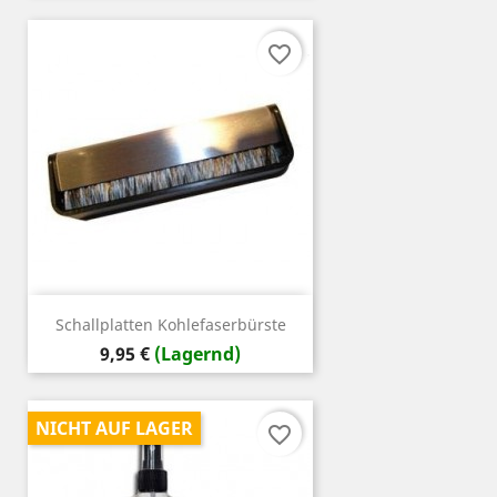
favorite_border
Schallplatten Kohlefaserbürste
Preis
9,95 €
(Lagernd)
NICHT AUF LAGER
favorite_border