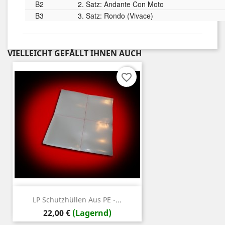
B2
2. Satz: Andante Con Moto
B3
3. Satz: Rondo (Vivace)
VIELLEICHT GEFÄLLT IHNEN AUCH
favorite_border
LP Schutzhüllen Aus PE -...
Preis
22,00 €
(Lagernd)