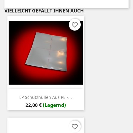
VIELLEICHT GEFÄLLT IHNEN AUCH
favorite_border
LP Schutzhüllen Aus PE -...
Preis
22,00 €
(Lagernd)
favorite_border