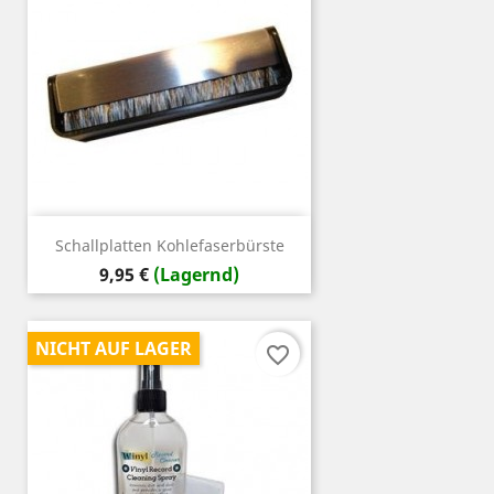
Schallplatten Kohlefaserbürste
Preis
9,95 €
(Lagernd)
NICHT AUF LAGER
favorite_border