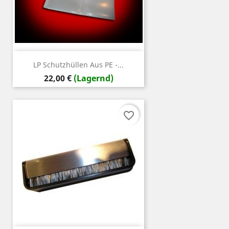
LP Schutzhüllen Aus PE -...
Preis
22,00 €
(Lagernd)
favorite_border