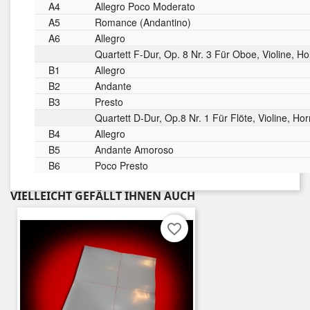
A4
Allegro Poco Moderato
A5
Romance (Andantino)
A6
Allegro
Quartett F-Dur, Op. 8 Nr. 3 Für Oboe, Violine, Ho
B1
Allegro
B2
Andante
B3
Presto
Quartett D-Dur, Op.8 Nr. 1 Für Flöte, Violine, Ho
B4
Allegro
B5
Andante Amoroso
B6
Poco Presto
VIELLEICHT GEFÄLLT IHNEN AUCH
favorite_border