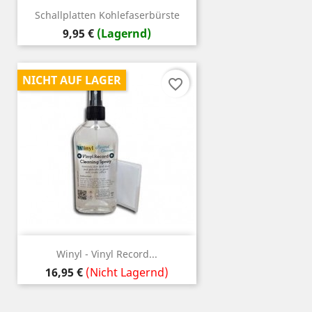
Schallplatten Kohlefaserbürste
Preis
9,95 €
(Lagernd)
NICHT AUF LAGER
favorite_border
Winyl - Vinyl Record...
Preis
16,95 €
(Nicht Lagernd)