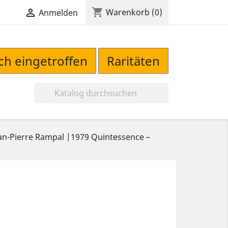
shopping_cart

Warenkorb
(0)
Anmelden
sch eingetroffen
Raritäten

an-Pierre Rampal |1979 Quintessence ‎–