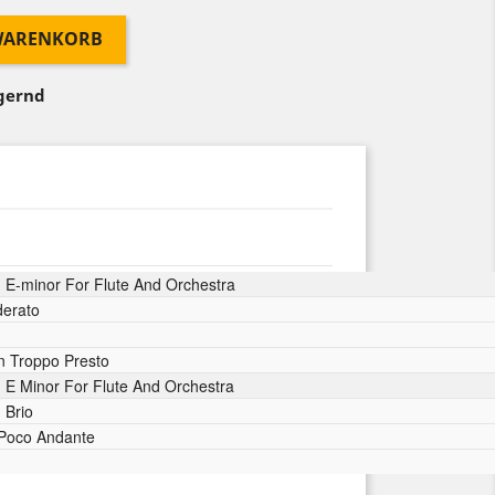
 WARENKORB
agernd
n E-minor For Flute And Orchestra
derato
n Troppo Presto
 E Minor For Flute And Orchestra
 Brio
Poco Andante