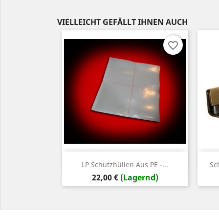
VIELLEICHT GEFÄLLT IHNEN AUCH
favorite_border
Vorschau

LP Schutzhüllen Aus PE -...
Sc
Preis
22,00 €
(Lagernd)