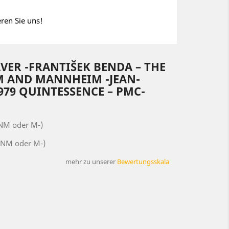
eren Sie uns!
VER -‎FRANTIŠEK BENDA – THE
M AND MANNHEIM -JEAN-
979 QUINTESSENCE ‎– PMC-
(NM oder M-)
(NM oder M-)
mehr zu unserer
Bewertungsskala