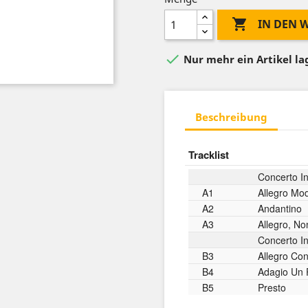

IN DEN

Nur mehr ein Artikel l
Beschreibung
Tracklist
Concerto I
A1
Allegro Mo
A2
Andantino
A3
Allegro, No
Concerto In
B3
Allegro Con
B4
Adagio Un 
B5
Presto