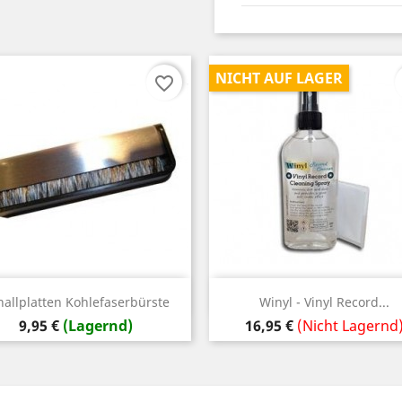
NICHT AUF LAGER
favorite_border
Vorschau
Vorschau


hallplatten Kohlefaserbürste
Winyl - Vinyl Record...
Preis
Preis
9,95 €
(Lagernd)
16,95 €
(Nicht Lagernd