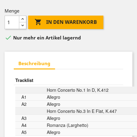
Menge

IN DEN WARENKORB

Nur mehr ein Artikel lagernd
Beschreibung
Tracklist
Horn Concerto No.1 In D, K.412
A1
Allegro
A2
Allegro
Horn Concerto No.3 In E Flat, K.447
A3
Allegro
A4
Romanza (Larghetto)
A5
Allegro