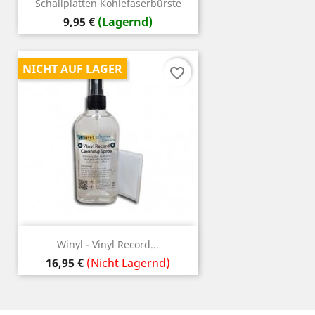
Schallplatten Kohlefaserbürste
Preis
9,95 €
(Lagernd)
NICHT AUF LAGER
favorite_border
Winyl - Vinyl Record...
Preis
16,95 €
(Nicht Lagernd)