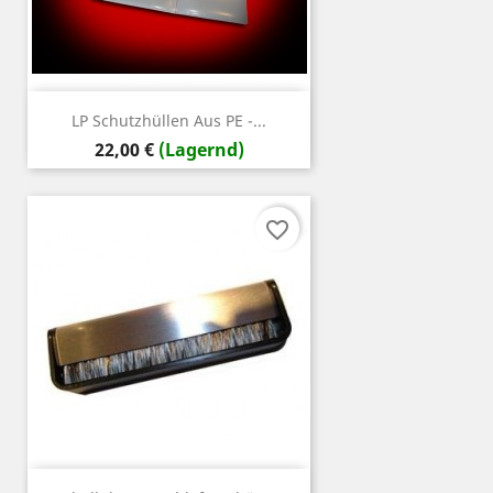
LP Schutzhüllen Aus PE -...
Preis
22,00 €
(Lagernd)
favorite_border