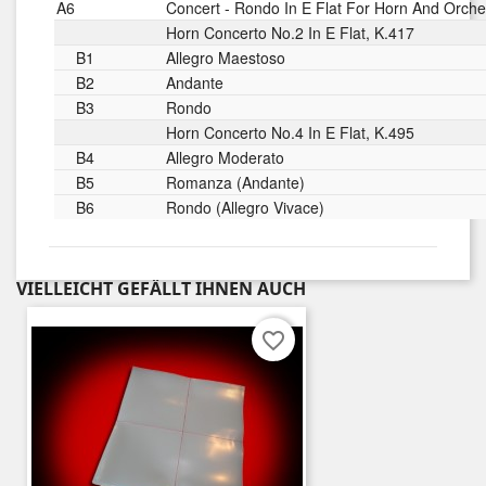
A6
Concert - Rondo In E Flat For Horn And Orche
Horn Concerto No.2 In E Flat, K.417
B1
Allegro Maestoso
B2
Andante
B3
Rondo
Horn Concerto No.4 In E Flat, K.495
B4
Allegro Moderato
B5
Romanza (Andante)
B6
Rondo (Allegro Vivace)
VIELLEICHT GEFÄLLT IHNEN AUCH
favorite_border