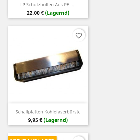
LP Schutzhüllen Aus PE -...
Preis
22,00 €
(Lagernd)
favorite_border
Schallplatten Kohlefaserbürste
Preis
9,95 €
(Lagernd)