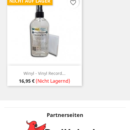
NICHT AUF LAGER
favorite_border
Winyl - Vinyl Record...
Preis
16,95 €
(Nicht Lagernd)
Partnerseiten