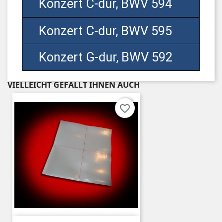
Konzert C-dur, BWV 594
Konzert C-dur, BWV 595
Konzert G-dur, BWV 592
VIELLEICHT GEFÄLLT IHNEN AUCH
favorite_border