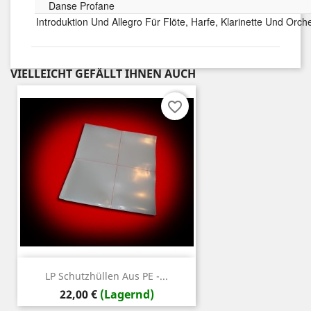
Danse Profane
Introduktion Und Allegro Für Flöte, Harfe, Klarinette Und Orch
VIELLEICHT GEFÄLLT IHNEN AUCH
favorite_border
LP Schutzhüllen Aus PE -...
Preis
22,00 €
(Lagernd)