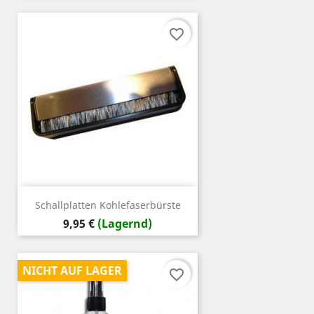
favorite_border
Schallplatten Kohlefaserbürste
Preis
9,95 €
(Lagernd)
NICHT AUF LAGER
favorite_border