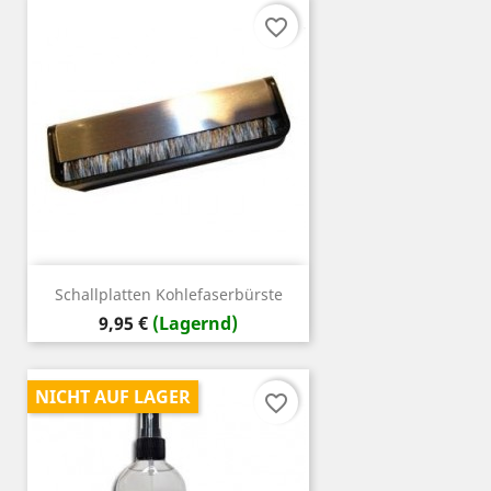
favorite_border
Schallplatten Kohlefaserbürste
Preis
9,95 €
(Lagernd)
NICHT AUF LAGER
favorite_border