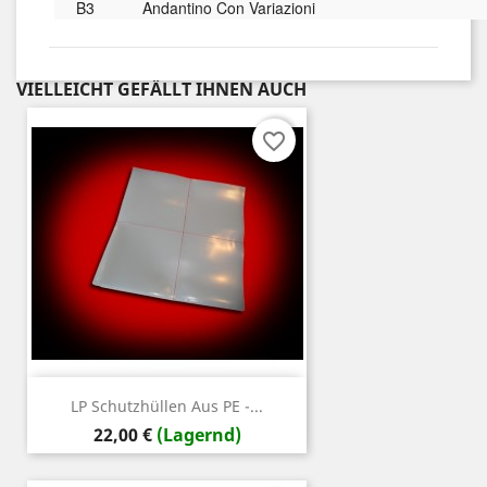
B3
Andantino Con Variazioni
VIELLEICHT GEFÄLLT IHNEN AUCH
favorite_border
LP Schutzhüllen Aus PE -...
Preis
22,00 €
(Lagernd)