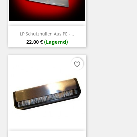
LP Schutzhüllen Aus PE -...
Preis
22,00 €
(Lagernd)
favorite_border