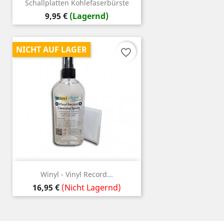
Schallplatten Kohlefaserbürste
Preis
9,95 €
(Lagernd)
NICHT AUF LAGER
favorite_border
Winyl - Vinyl Record...
Preis
16,95 €
(Nicht Lagernd)