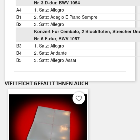
Nr. 3 D-dur, BWV 1054
A4
1. Satz: Allegro
B1
2. Satz: Adagio E Piano Sempre
B2
3. Satz: Allegro
Konzert Für Cembalo, 2 Blockflöten, Streicher U
Nr. 6 F-dur, BWV 1057
B3
1. Satz: Allegro
B4
2. Satz: Andante
B5
3. Satz: Allegro Assai
VIELLEICHT GEFÄLLT IHNEN AUCH
favorite_border