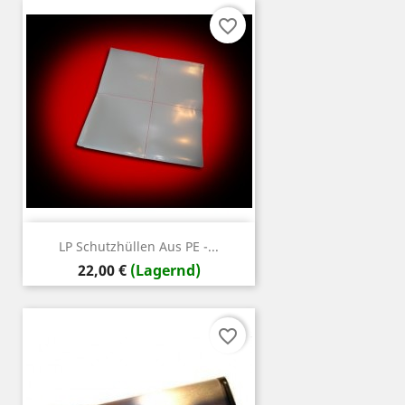
favorite_border
LP Schutzhüllen Aus PE -...
Preis
22,00 €
(Lagernd)
favorite_border