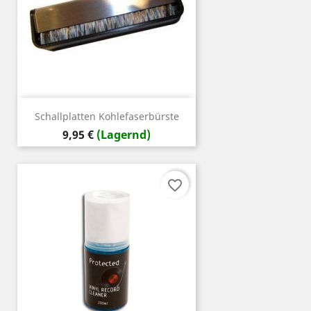
Schallplatten Kohlefaserbürste
Preis
9,95 €
(Lagernd)
favorite_border