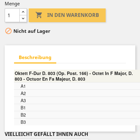
Menge

IN DEN WARENKORB

Nicht auf Lager
Beschreibung
Oktett F-Dur D. 803 (Op. Post. 166) - Octet In F Major, D.
803 - Octuor En Fa Majeur, D. 803
A1
A2
A3
B1
B2
B3
VIELLEICHT GEFÄLLT IHNEN AUCH