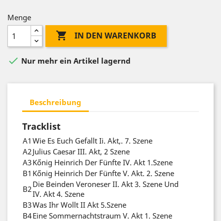
Menge

IN DEN WARENKORB

Nur mehr ein Artikel lagernd
Beschreibung
Tracklist
A1
Wie Es Euch Gefallt Ii. Akt,. 7. Szene
A2
Julius Caesar III. Akt, 2 Szene
A3
Kőnig Heinrich Der Fünfte IV. Akt 1.Szene
B1
Kőnig Heinrich Der Fünfte V. Akt. 2. Szene
Die Beinden Veroneser II. Akt 3. Szene Und
B2
IV. Akt 4. Szene
B3
Was Ihr Wollt II Akt 5.Szene
B4
Eine Sommernachtstraum V. Akt 1. Szene