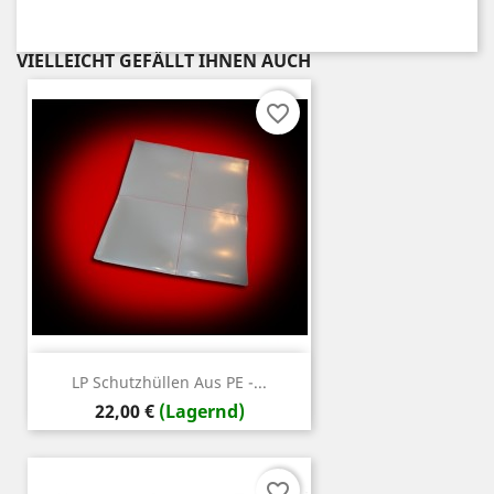
VIELLEICHT GEFÄLLT IHNEN AUCH
favorite_border
LP Schutzhüllen Aus PE -...
Preis
22,00 €
(Lagernd)
favorite_border