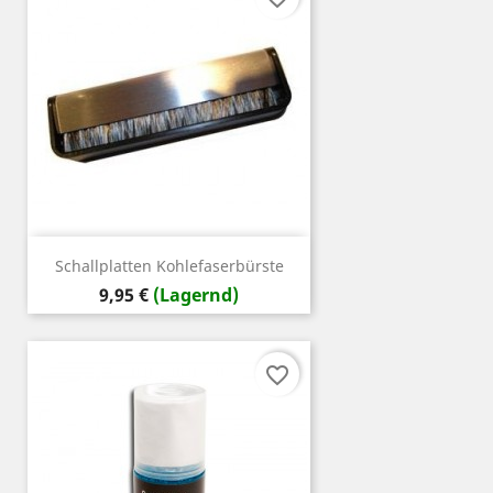
Schallplatten Kohlefaserbürste
Preis
9,95 €
(Lagernd)
favorite_border