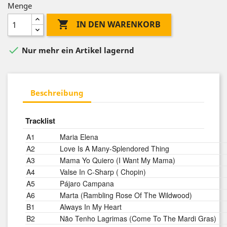
Menge

IN DEN WARENKORB

Nur mehr ein Artikel lagernd
Beschreibung
Tracklist
A1
Maria Elena
A2
Love Is A Many-Splendored Thing
A3
Mama Yo Quiero (I Want My Mama)
A4
Valse In C-Sharp ( Chopin)
A5
Pájaro Campana
A6
Marta (Rambling Rose Of The Wildwood)
B1
Always In My Heart
B2
Não Tenho Lagrimas (Come To The Mardi Gras)