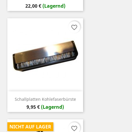
Preis
22,00 €
(Lagernd)
favorite_border
Schallplatten Kohlefaserbürste
Preis
9,95 €
(Lagernd)
NICHT AUF LAGER
favorite_border