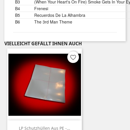
B3
(When Your Heart's On Fire) Smoke Gets In Your E
B4
Frenesi
B5
Recuerdos De La Alhambra
B6
The 3rd Man Theme
VIELLEICHT GEFÄLLT IHNEN AUCH
favorite_border
LP Schutzhüllen Aus PE -...