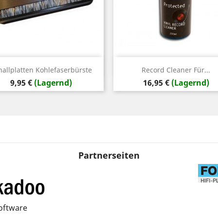
Vorschau
Vorschau


hallplatten Kohlefaserbürste
Record Cleaner Für...
Preis
Preis
9,95 €
(Lagernd)
16,95 €
(Lagernd)
Partnerseiten
oftware