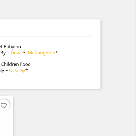
Of Babylon
-By
–
Dowe
*
,
McNaughton
*
 Children Food
By
–
O. Gray
*
favorite_border