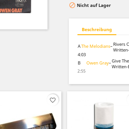

Nicht auf Lager
Beschreibung
Rivers 
A
The Melodians
–
Written
4:03
Give The
B
Owen Gray
–
Written-
2:55
favorite_border