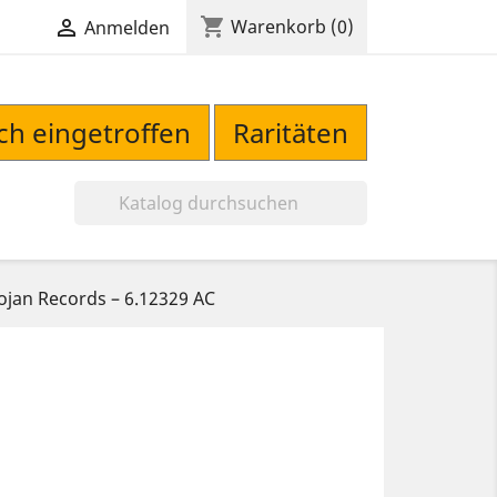
shopping_cart

Warenkorb
(0)
Anmelden
sch eingetroffen
Raritäten

ojan Records – 6.12329 AC