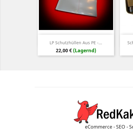
Vorschau

LP Schutzhüllen Aus PE -...
Sc
Preis
22,00 €
(Lagernd)
eCommerce - SEO - S