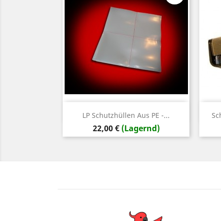
Vorschau

LP Schutzhüllen Aus PE -...
Sc
Preis
22,00 €
(Lagernd)