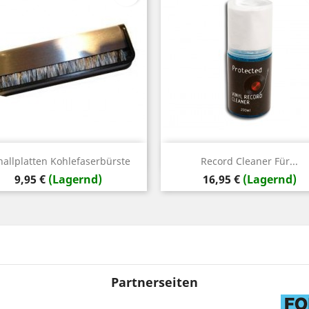
Vorschau
Vorschau


hallplatten Kohlefaserbürste
Record Cleaner Für...
Preis
Preis
9,95 €
(Lagernd)
16,95 €
(Lagernd)
Partnerseiten