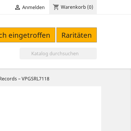
shopping_cart

Warenkorb
(0)
Anmelden
sch eingetroffen
Raritäten

 Records – VPGSRL7118