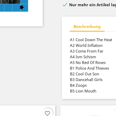

Nur mehr ein Artikel l
Beschreibung
A1
Cool Down The Heat
A2
World Inflation
A3
Come From Far
A4
Ism Schism
A5
No Bed Of Roses
B1
Police And Thieves
B2
Cool Out Son
B3
Dancehall Girls
B4
Zoops
B5
Lion Mouth
favorite_border