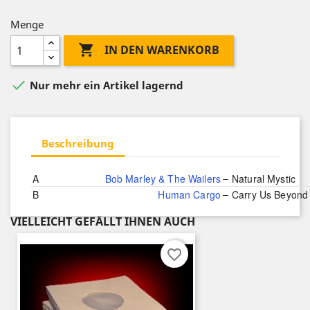
Menge

IN DEN WARENKORB

Nur mehr ein Artikel lagernd
Beschreibung
–
A
Bob Marley & The Wailers
Natural Mystic
–
B
Human Cargo
Carry Us Beyond
VIELLEICHT GEFÄLLT IHNEN AUCH
favorite_border