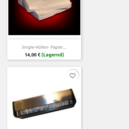
Single-Hüllen- Papier...
Preis
14,00 €
(Lagernd)
favorite_border