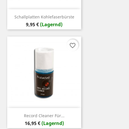
Schallplatten Kohlefaserbürste
Preis
9,95 €
(Lagernd)
favorite_border
Record Cleaner Für...
Preis
16,95 €
(Lagernd)