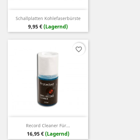
Schallplatten Kohlefaserbürste
Preis
9,95 €
(Lagernd)
favorite_border
Record Cleaner Für...
Preis
16,95 €
(Lagernd)