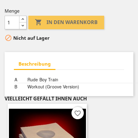
Menge

IN DEN WARENKORB

Nicht auf Lager
Beschreibung
A
Rude Boy Train
B
Workout (Groove Version)
VIELLEICHT GEFÄLLT IHNEN AUCH
favorite_border