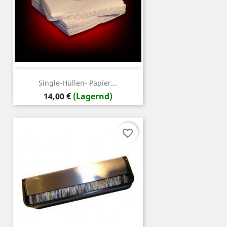
Single-Hüllen- Papier...
Preis
14,00 €
(Lagernd)
favorite_border