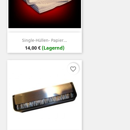
Single-Hüllen- Papier...
Preis
14,00 €
(Lagernd)
favorite_border