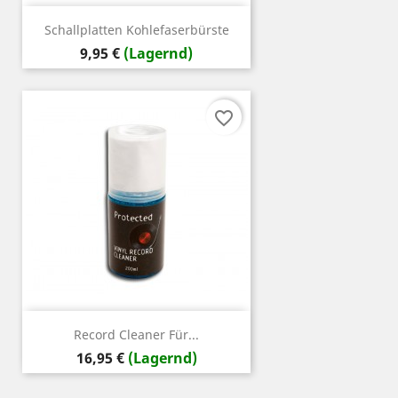
Schallplatten Kohlefaserbürste
Preis
9,95 €
(Lagernd)
favorite_border
Record Cleaner Für...
Preis
16,95 €
(Lagernd)