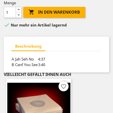
Menge

IN DEN WARENKORB

Nur mehr ein Artikel lagernd
Beschreibung
A
Jah Seh No
4:37
B
Can´t You See
3:40
VIELLEICHT GEFÄLLT IHNEN AUCH
favorite_border