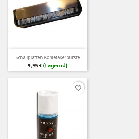
Schallplatten Kohlefaserbürste
Preis
9,95 €
(Lagernd)
favorite_border