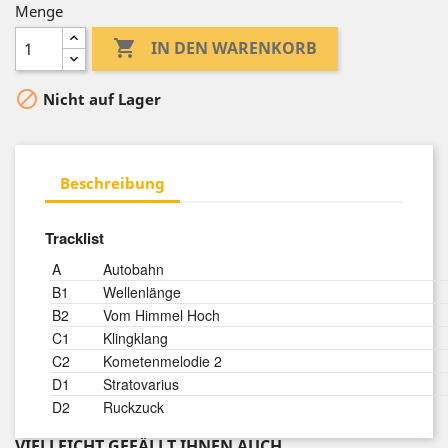
Menge

IN DEN WARENKORB

Nicht auf Lager
Beschreibung
Tracklist
A
Autobahn
B1
Wellenlänge
B2
Vom Himmel Hoch
C1
Klingklang
C2
Kometenmelodie 2
D1
Stratovarius
D2
Ruckzuck
VIELLEICHT GEFÄLLT IHNEN AUCH