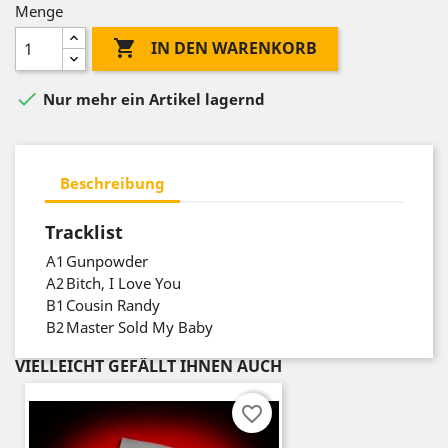
Menge

IN DEN WARENKORB

Nur mehr ein Artikel lagernd
Beschreibung
Tracklist
A1
Gunpowder
A2
Bitch, I Love You
B1
Cousin Randy
B2
Master Sold My Baby
VIELLEICHT GEFÄLLT IHNEN AUCH
favorite_border