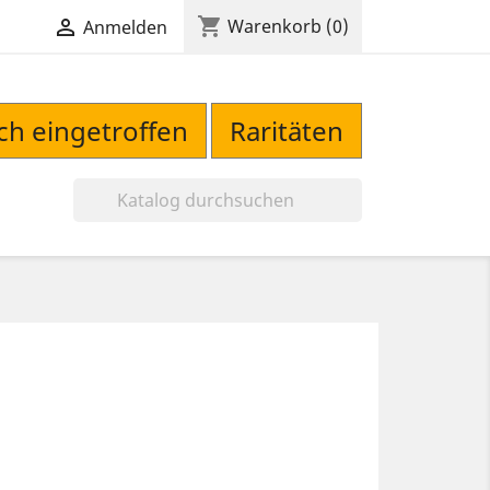
shopping_cart

Warenkorb
(0)
Anmelden
sch eingetroffen
Raritäten
