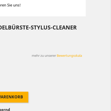
eren Sie uns!
ELBÜRSTE-STYLUS-CLEANER
mehr zu unserer
Bewertungsskala
 WARENKORB
agernd