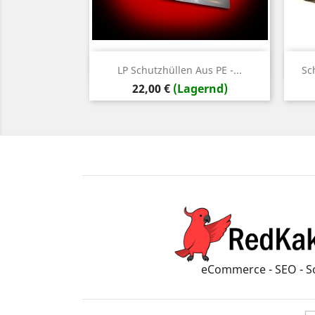
Vorschau

LP Schutzhüllen Aus PE -...
Sc
Preis
22,00 €
(Lagernd)
eCommerce - SEO - S