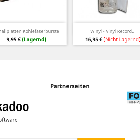
Vorschau
Vorschau


hallplatten Kohlefaserbürste
Winyl - Vinyl Record...
Preis
Preis
9,95 €
(Lagernd)
16,95 €
(Nicht Lagernd
Partnerseiten
oftware