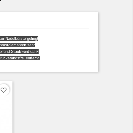
ser Nadelbürste gelingt
Abtastdiamanten sehr
tz und Staub wird dank
ückstandsfrei entfernt.
favorite_border