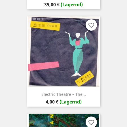
Preis
35,00 €
(Lagernd)
favorite_border
Electric Theatre – The...
Preis
4,00 €
(Lagernd)
favorite_border