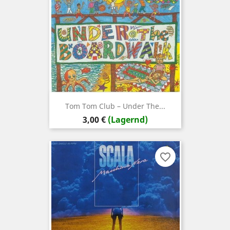
Tom Tom Club ‎– Under The...
Preis
3,00 €
(Lagernd)
favorite_border