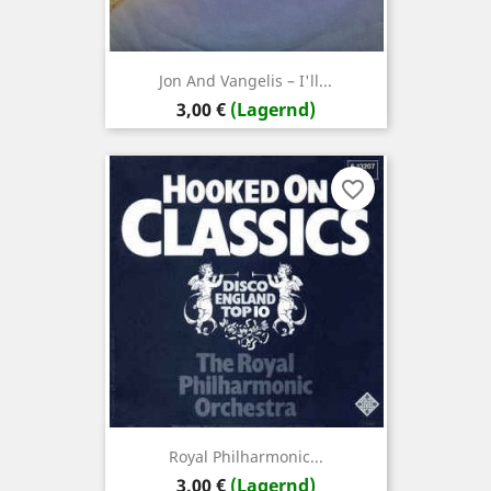
Jon And Vangelis ‎– I'll...
Preis
3,00 €
(Lagernd)
favorite_border
Royal Philharmonic...
Preis
3,00 €
(Lagernd)