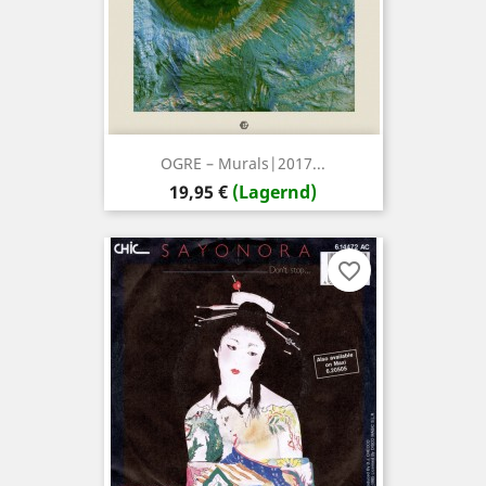
OGRE ‎– Murals|2017...
Preis
19,95 €
(Lagernd)
favorite_border