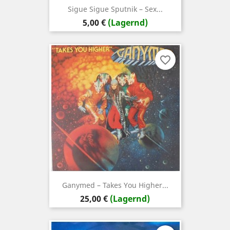
Sigue Sigue Sputnik – Sex...
Preis
5,00 €
(Lagernd)
favorite_border
Ganymed – Takes You Higher...
Preis
25,00 €
(Lagernd)