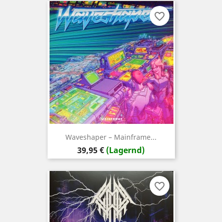
favorite_border
Waveshaper ‎– Mainframe...
Preis
39,95 €
(Lagernd)
favorite_border