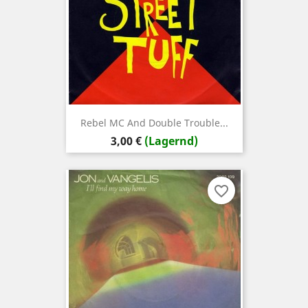
Rebel MC And Double Trouble...
Preis
3,00 €
(Lagernd)
favorite_border