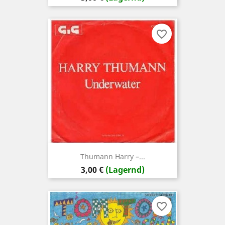
favorite_border
Thumann ‎Harry –...
Preis
3,00 €
(Lagernd)
favorite_border