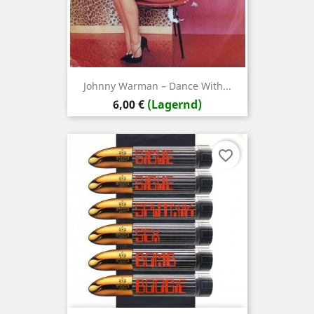
Johnny Warman – Dance With...
Preis
6,00 €
(Lagernd)
favorite_border