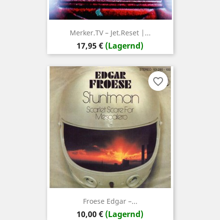
Merker.TV ‎– Jet.Reset |...
Preis
17,95 €
(Lagernd)
favorite_border
Froese Edgar ‎–...
Preis
10,00 €
(Lagernd)