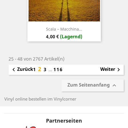
Scala ‎– Macchina...
Preis
4,00 €
(Lagernd)
25 - 48 von 2767 Artikel(n)
2
Zurück
Weiter

1
3
…
116

Zum Seitenanfang

Vinyl online bestellen im Vinylcorner
Partnerseiten