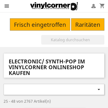
shopping_cart


Frisch eingetroffen
Raritäten
ELECTRONIC/ SYNTH-POP IM
VINYLCORNER ONLINESHOP
KAUFEN

25 - 48 von 2767 Artikel(n)