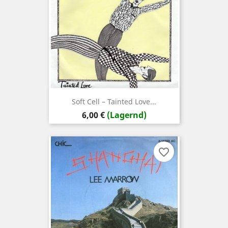
Soft Cell ‎– Tainted Love...
Preis
6,00 €
(Lagernd)
favorite_border