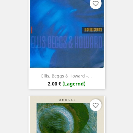
favorite_border
Ellis, Beggs & Howard ‎–...
Preis
2,00 €
(Lagernd)
favorite_border