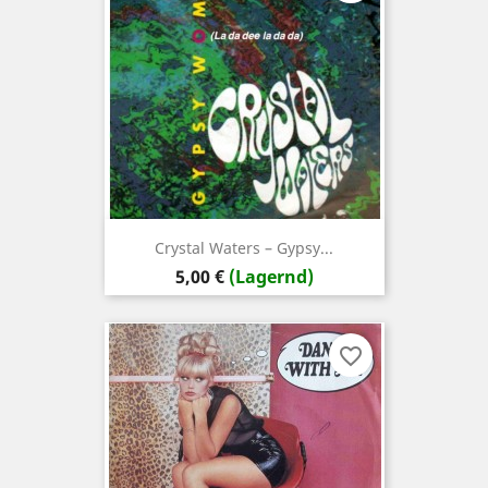
Crystal Waters – Gypsy...
Preis
5,00 €
(Lagernd)
favorite_border