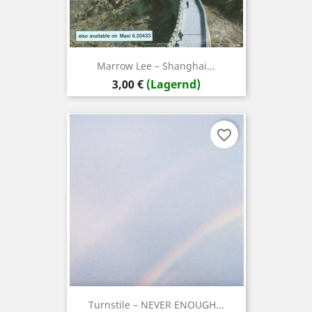
Marrow ‎Lee – Shanghai...
Preis
3,00 €
(Lagernd)
favorite_border
Turnstile – NEVER ENOUGH...